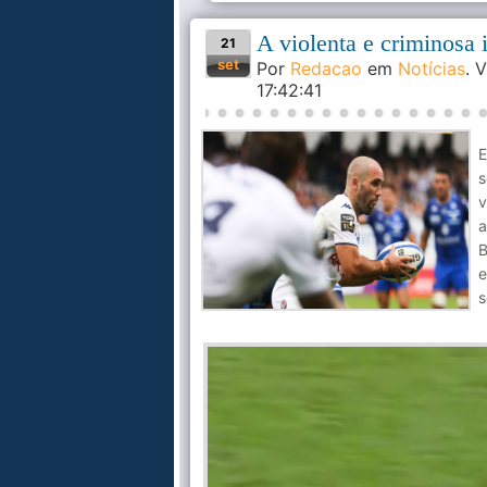
A violenta e criminosa
21
set
Por
Redacao
em
Notícias
. 
17:42:41
E
s
v
a
B
e
s