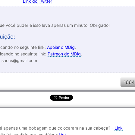
Link do Twitter
que você puder e isso leva apenas um minuto. Obrigado!
uição:
cando no seguinte link:
Apoiar o MDig
.
icando no seguinte link:
Patreon do MDig
.
luisaocs@gmail.com
1664
ou é apenas uma bobagem que colocaram na sua cabeça? -
Link
dia foi vendido por um dólar -
Link