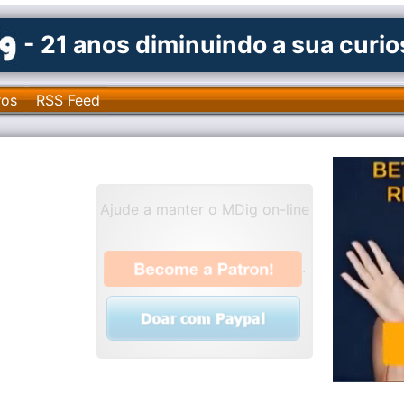
- 21 anos diminuindo a sua curi
ros
RSS Feed
Ajude a manter o MDig on-line
.