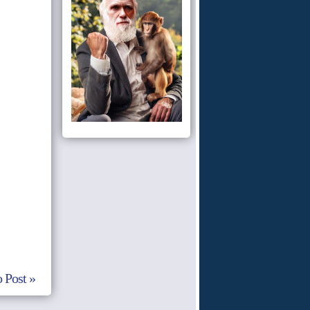
 Post »