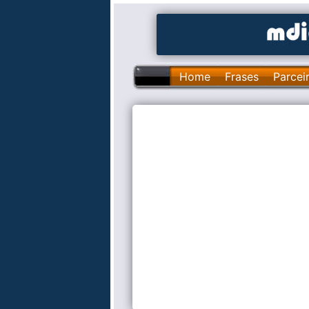
Home
Frases
Parcei