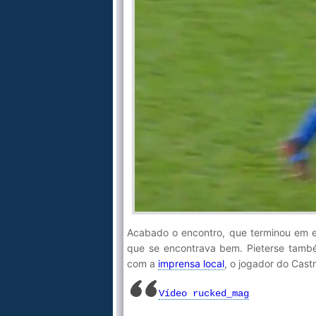
Acabado o encontro, que terminou em e
que se encontrava bem. Pieterse també
com a
imprensa local
, o jogador do Cast
Vídeo rucked_mag