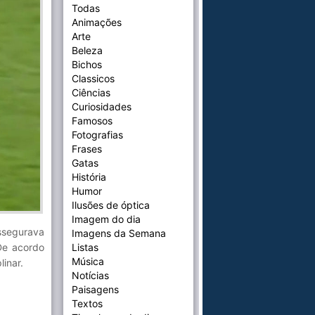
Todas
Animações
Arte
Beleza
Bichos
Classicos
Ciências
Curiosidades
Famosos
Fotografias
Frases
Gatas
História
Humor
Ilusões de óptica
Imagem do dia
segurava
Imagens da Semana
De acordo
Listas
Música
inar.
Notícias
Paisagens
Textos