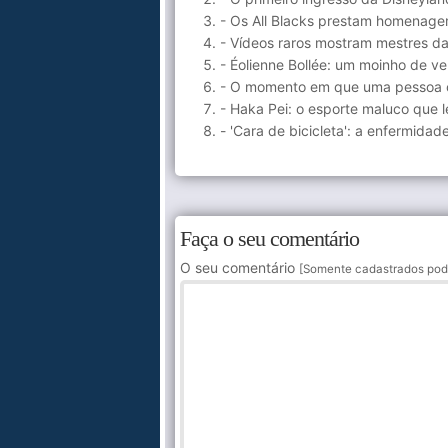
- Os All Blacks prestam homenage
- Vídeos raros mostram mestres da
- Éolienne Bollée: um moinho de v
- O momento em que uma pessoa co
- Haka Pei: o esporte maluco que 
- 'Cara de bicicleta': a enfermida
Faça o seu comentário
O seu comentário
[Somente cadastrados pod