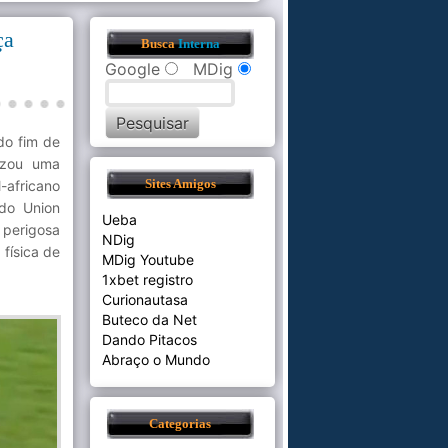
ça
Busca
Interna
Google
MDig
do fim de
izou uma
africano
Sites Amigos
do Union
Ueba
 perigosa
NDig
 física de
MDig Youtube
1xbet registro
Curionautasa
Buteco da Net
Dando Pitacos
Abraço o Mundo
Categorias