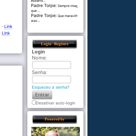
esbarro...
Padre Torpe:
Sempre imaginei
que ...
Padre Torpe:
Que maravilha de
wav...
 -
Link
-
Link
Login
Registro
Login
Nome
:
Senha
:
Esqueceu a senha?
Desativar auto-login
Powered by