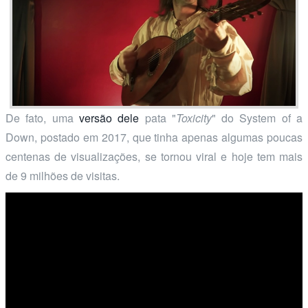
De fato, uma
versão dele
pata "
Toxicity
" do System of a
Down, postado em 2017, que tinha apenas algumas poucas
centenas de visualizações, se tornou viral e hoje tem mais
de 9 milhões de visitas.