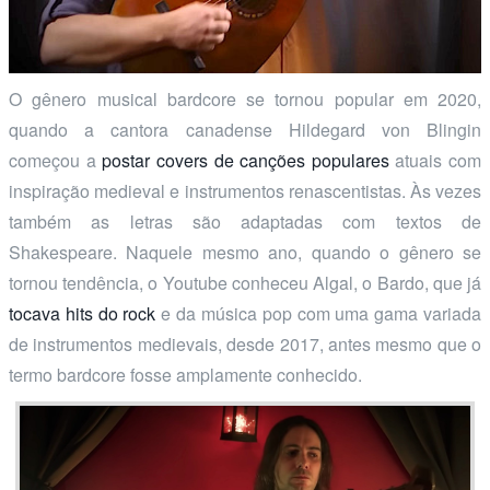
O gênero musical bardcore se tornou popular em 2020,
quando a cantora canadense Hildegard von Blingin
começou a
postar covers de canções populares
atuais com
inspiração medieval e instrumentos renascentistas. Às vezes
também as letras são adaptadas com textos de
Shakespeare. Naquele mesmo ano, quando o gênero se
tornou tendência, o Youtube conheceu Algal, o Bardo, que já
tocava hits do rock
e da música pop com uma gama variada
de instrumentos medievais, desde 2017, antes mesmo que o
termo bardcore fosse amplamente conhecido.