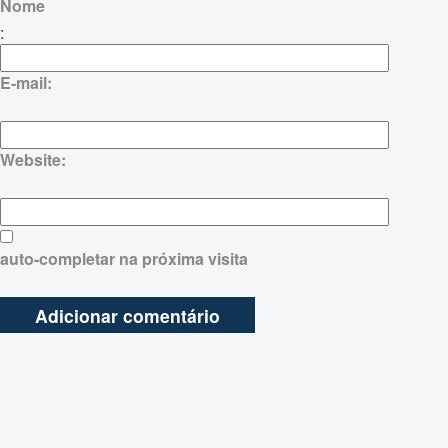
Nome
:
E-mail:
Website:
auto-completar na próxima visita