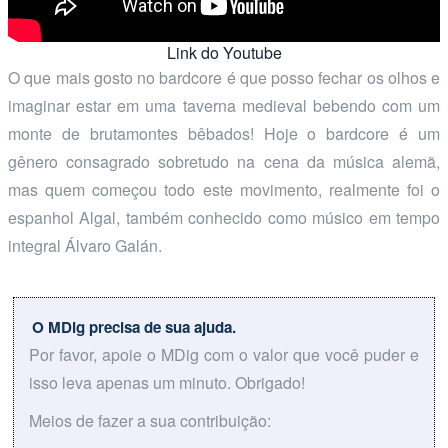
Link do Youtube
O que mais gosto no bardcore é que posso fechar os olhos e
imaginar estar em uma taverna medieval bebendo com um
monte de brutamontes bêbados! Hoje o bardcore é um
gênero consagrado sobretudo na cena da música alemã,
mas quem começou todo este movimento, realmente foi o
espanhol Algal, também conhecido como músico em tempo
integral Álvaro Galán.
O MDig precisa de sua ajuda.
Por favor, apoie o MDig com o valor que você puder e
isso leva apenas um minuto. Obrigado!
Meios de fazer a sua contribuição: