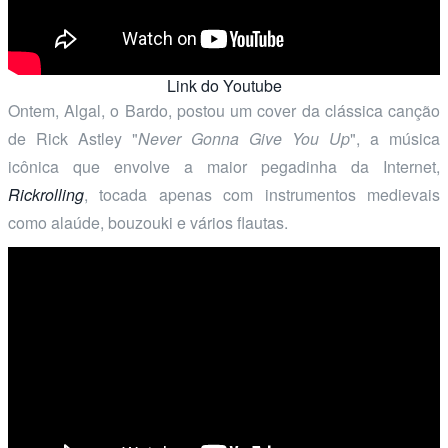
Link do Youtube
Ontem, Algal, o Bardo, postou um cover da clássica canção
de Rick Astley "
Never Gonna Give You Up
", a música
icônica que envolve a maior pegadinha da Internet,
Rickrolling
, tocada apenas com instrumentos medievais
como alaúde, bouzouki e vários flautas.