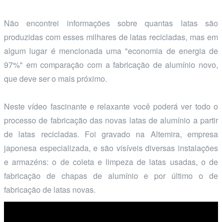
Não encontrei informações sobre quantas latas são
produzidas com esses milhares de latas recicladas, mas em
algum lugar é mencionada uma "economia de energia de
97%" em comparação com a fabricação de alumínio novo,
que deve ser o mais próximo.
Neste vídeo fascinante e relaxante você poderá ver todo o
processo de fabricação das novas latas de alumínio a partir
de latas recicladas. Foi gravado na Altemira, empresa
japonesa especializada, e são visíveis diversas instalações
e armazéns: o de coleta e limpeza de latas usadas, o de
fabricação de chapas de alumínio e por último o de
fabricação de latas novas.