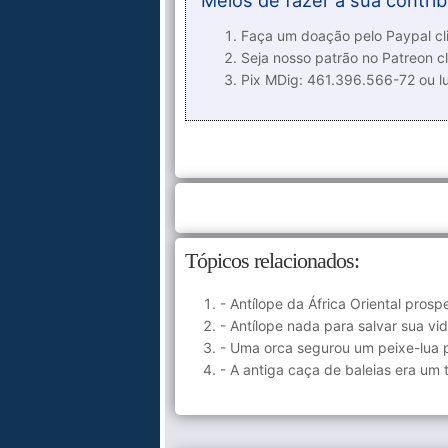
Meios de fazer a sua contrib
Faça um doação pelo Paypal cli
Seja nosso patrão no Patreon cl
Pix MDig: 461.396.566-72 ou 
Tópicos relacionados:
- Antílope da África Oriental pros
- Antílope nada para salvar sua v
- Uma orca segurou um peixe-lua
- A antiga caça de baleias era um