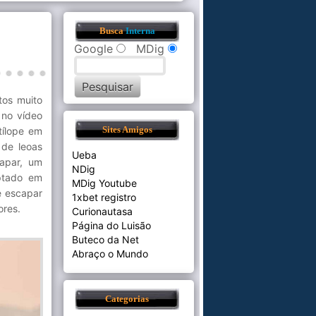
Busca
Interna
Google
MDig
tos muito
 no vídeo
tílope em
Sites Amigos
 de leoas
Ueba
capar, um
NDig
eptado em
MDig Youtube
e escapar
1xbet registro
ores.
Curionautasa
Página do Luisão
Buteco da Net
Abraço o Mundo
Categorias