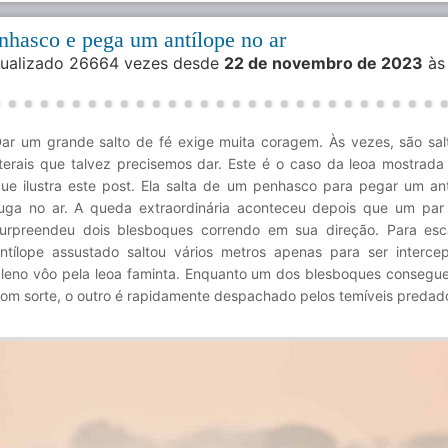
nhasco e pega um antílope no ar
isualizado 26664 vezes desde
22 de novembro de 2023
às
ar um grande salto de fé exige muita coragem. Às vezes, são sal
iterais que talvez precisemos dar. Este é o caso da leoa mostrada
ue ilustra este post. Ela salta de um penhasco para pegar um an
uga no ar. A queda extraordinária aconteceu depois que um par
urpreendeu dois blesboques correndo em sua direção. Para es
ntílope assustado saltou vários metros apenas para ser interc
leno vôo pela leoa faminta. Enquanto um dos blesboques consegu
om sorte, o outro é rapidamente despachado pelos temíveis predad