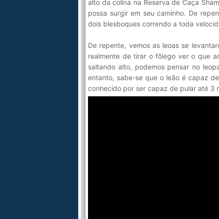
alto da colina na Reserva de Caça Shamw
possa surgir em seu caminho. De repen
dois blesboques correndo a toda velocid
De repente, vemos as leoas se levantar
realmente de tirar o fôlego ver o que 
saltando alto, podemos pensar no leop
entanto, sabe-se que o leão é capaz de 
conhecido por ser capaz de pular até 3 m