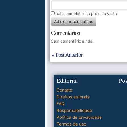
auto-completar na próxima visita
Comentários
Sem comentário ainda.
« Post Anterior
Editorial
Po
Contato
Direitos autorais
FAQ
Responsabilidade
Política de privacidade
Termos de uso