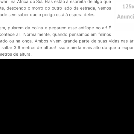
ari, na África do Sul. Elas estão à espreita de algo que
te, descendo o morro do outro lado da estrada, vemos
ade sem saber que o perigo está à espera deles.
em, pularem da colina e pegarem esse antílope no ar! É
acontece ali. Normalmente, quando pensamos em felinos
ardo ou na onça. Ambos vivem grande parte de suas vidas nas ár
saltar 3,6 metros de altura! Isso é ainda mais alto do que o leopa
etros de altura.