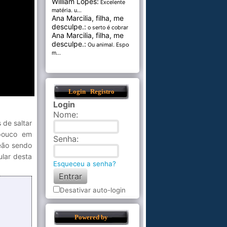
William Lopes:
Excelente
matéria. u...
Ana Marcilia, filha, me
desculpe.:
o serto é cobrar pel...
Ana Marcilia, filha, me
desculpe.:
Ou animal. Esponja
m...
Login
Registro
Login
Nome
:
 de saltar
 pouco em
Senha
:
eão sendo
ular desta
Esqueceu a senha?
Desativar auto-login
Powered by