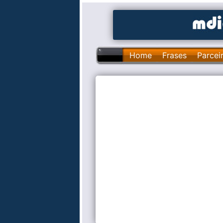
Home
Frases
Parcei