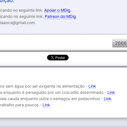
uição:
cando no seguinte link:
Apoiar o MDig
.
icando no seguinte link:
Patreon do MDig
.
luisaocs@gmail.com
2666
pera sem água por ser exigente na alimentação -
Link
ida enquanto é perseguido por um crocodilo determinado -
Link
 pela cauda enquanto outra o esmagou em pedacinhos -
Link
 trabalho para poucos -
Link