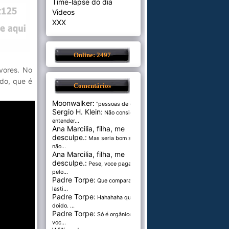
Time-lapse do dia
Videos
XXX
Online: 2497
vores. No
rdo, que é
Comentários
Moonwalker:
"pessoas de cer...
Sergio H. Klein:
Não consigo
entender...
Ana Marcilia, filha, me
desculpe.:
Mas seria bom se
não...
Ana Marcilia, filha, me
desculpe.:
Pese, voce paga
pelo...
Padre Torpe:
Que comparação
lasti...
Padre Torpe:
Hahahaha que
doido. ...
Padre Torpe:
Só é orgânico se
voc...