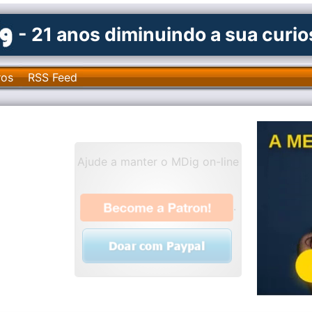
- 21 anos diminuindo a sua curi
ros
RSS Feed
Ajude a manter o MDig on-line
.