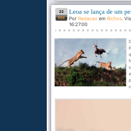
Leoa se lança de um pe
22
nov
Por
Redacao
em
Bichos
. V
16:27:00
D
l
q
f
s
a
p
c