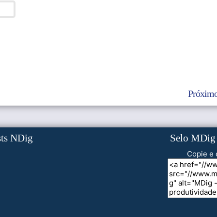
Próximo
sts NDig
Selo MDig
Copie e 