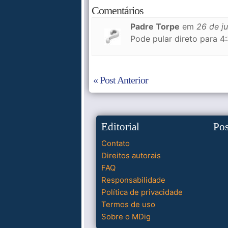
Comentários
Padre Torpe
em
26 de j
Pode pular direto para 4
« Post Anterior
Editorial
Po
Contato
Direitos autorais
FAQ
Responsabilidade
Política de privacidade
Termos de uso
Sobre o MDig