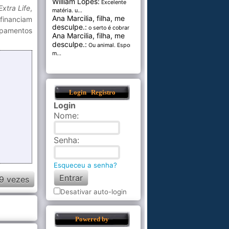
William Lopes:
Excelente
Extra Life
,
matéria. u...
Ana Marcilia, filha, me
financiam
desculpe.:
o serto é cobrar pel...
ipamentos
Ana Marcilia, filha, me
desculpe.:
Ou animal. Esponja
m...
Login
Registro
Login
Nome
:
Senha
:
Esqueceu a senha?
9 vezes
Desativar auto-login
Powered by