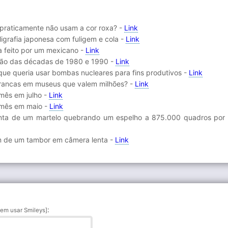
 praticamente não usam a cor roxa? -
Link
aligrafia japonesa com fuligem e cola -
Link
a feito por um mexicano -
Link
ação das décadas de 1980 e 1990 -
Link
que queria usar bombas nucleares para fins produtivos -
Link
 brancas em museus que valem milhões? -
Link
mês em julho -
Link
 mês em maio -
Link
enta de um martelo quebrando um espelho a 875.000 quadros por
em de um tambor em câmera lenta -
Link
:
em usar Smileys]