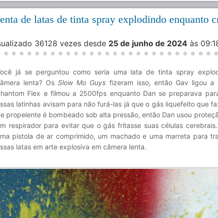
nta de latas de tinta spray explodindo enquanto 
isualizado 36128 vezes desde
25 de junho de 2024
às 09:
ocê já se perguntou como seria uma lata de tinta spray expl
âmera lenta? Os
Slow Mo Guys
fizeram isso, então Gav ligou a 
hantom Flex e filmou a 2500fps enquanto Dan se preparava par
ssas latinhas avisam para não furá-las já que o gás liquefeito que f
e propelente é bombeado sob alta pressão, então Dan usou proteçã
m respirador para evitar que o gás fritasse suas células cerebrais.
ma pistola de ar comprimido, um machado e uma marreta para tr
ssas latas em arte explosiva em câmera lenta.