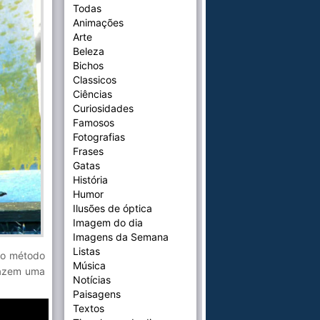
Todas
Animações
Arte
Beleza
Bichos
Classicos
Ciências
Curiosidades
Famosos
Fotografias
Frases
Gatas
História
Humor
Ilusões de óptica
Imagem do dia
Imagens da Semana
Listas
do método
Música
fazem uma
Notícias
Paisagens
Textos