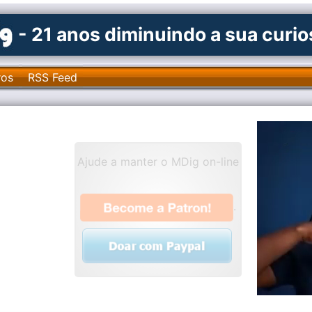
- 21 anos diminuindo a sua curi
ros
RSS Feed
Ajude a manter o MDig on-line
.