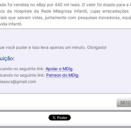
bada foi vendida no
eBay
por 440 mil reais. O valor foi doado para a
 da Hospitais da Rede Milagrosa Infantil, cujas arrecadações 
ciais que salvam vidas, juntamente com pesquisas inovadoras, equ
ida infantil.
que você puder e isso leva apenas um minuto. Obrigado!
uição:
cando no seguinte link:
Apoiar o MDig
.
icando no seguinte link:
Patreon do MDig
.
luisaocs@gmail.com
3612