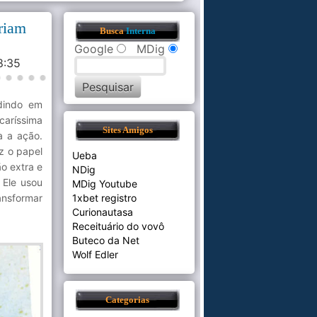
criam
Busca
Interna
Google
MDig
18:35
odindo em
caríssima
Sites Amigos
a a ação.
az o papel
Ueba
o extra e
NDig
 Ele usou
MDig Youtube
ansformar
1xbet registro
Curionautasa
Receituário do vovô
Buteco da Net
Wolf Edler
Categorias