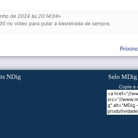
unho de 2024
às
20:14:04
»
:30 no vídeo para pular a besteirada de sempre.
Próximo
sts NDig
Selo MDig
Copie e 