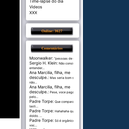
Time-lapse do dia
Videos
XXX
Online: 3627
Comentários
Moonwalker:
"pessoas de cer...
Sergio H. Klein:
Não consigo
entender...
Ana Marcilia, filha, me
desculpe.:
Mas seria bom se
não...
Ana Marcilia, filha, me
desculpe.:
Pese, voce paga
pelo...
Padre Torpe:
Que comparação
lasti...
Padre Torpe:
Hahahaha que
doido. ...
Padre Torpe:
Só é orgânico se
voc...