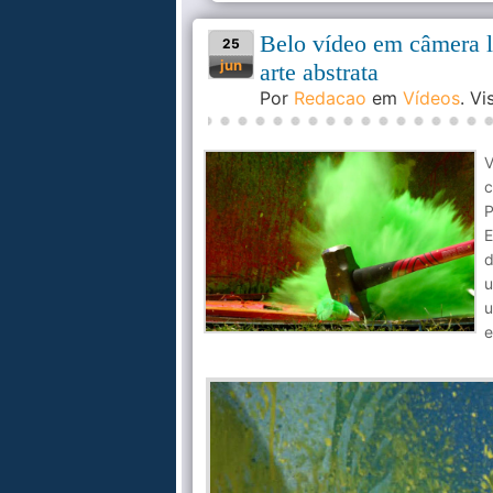
Belo vídeo em câmera le
25
jun
arte abstrata
Por
Redacao
em
Vídeos
. V
V
c
P
E
d
u
u
e