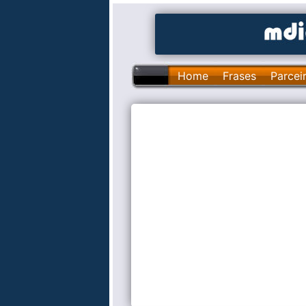
Home
Frases
Parcei