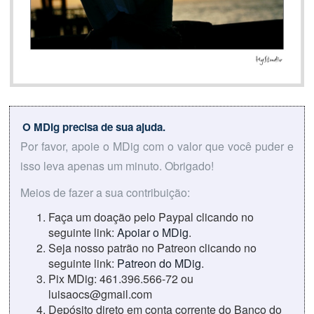
O MDig precisa de sua ajuda.
Por favor, apoie o MDig com o valor que você puder e
isso leva apenas um minuto. Obrigado!
Meios de fazer a sua contribuição:
Faça um doação pelo Paypal clicando no
seguinte link:
Apoiar o MDig
.
Seja nosso patrão no Patreon clicando no
seguinte link:
Patreon do MDig
.
Pix MDig: 461.396.566-72 ou
luisaocs@gmail.com
Depósito direto em conta corrente do Banco do