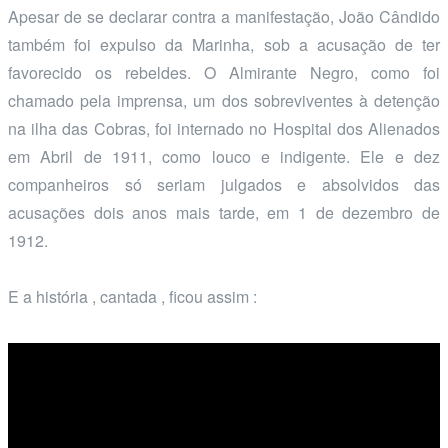
Apesar de se declarar contra a manifestação, João Cândido
também foi expulso da Marinha, sob a acusação de ter
favorecido os rebeldes. O Almirante Negro, como foi
chamado pela imprensa, um dos sobreviventes à detenção
na ilha das Cobras, foi internado no Hospital dos Alienados
em Abril de 1911, como louco e indigente. Ele e dez
companheiros só seriam julgados e absolvidos das
acusações dois anos mais tarde, em 1 de dezembro de
1912.
E a história , cantada , ficou assim :