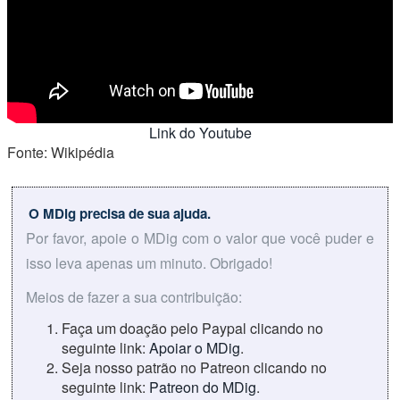
Link do Youtube
Fonte: Wikipédia
O MDig precisa de sua ajuda.
Por favor, apoie o MDig com o valor que você puder e
isso leva apenas um minuto. Obrigado!
Meios de fazer a sua contribuição:
Faça um doação pelo Paypal clicando no
seguinte link:
Apoiar o MDig
.
Seja nosso patrão no Patreon clicando no
seguinte link:
Patreon do MDig
.