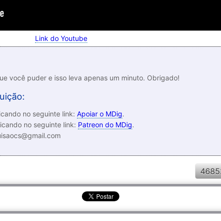
Link do Youtube
que você puder e isso leva apenas um minuto. Obrigado!
uição:
cando no seguinte link:
Apoiar o MDig
.
icando no seguinte link:
Patreon do MDig
.
luisaocs@gmail.com
4685