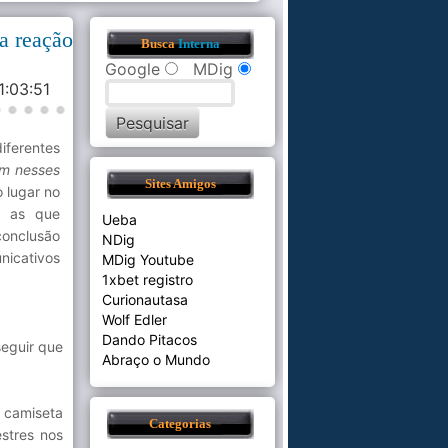
a reação
Busca
Interna
Google
MDig
1:03:51
iferentes
em nesses
Sites Amigos
 lugar no
o as que
Ueba
conclusão
NDig
nicativos
MDig Youtube
1xbet registro
Curionautasa
Wolf Edler
Dando Pitacos
seguir que
Abraço o Mundo
 camiseta
Categorias
stres nos