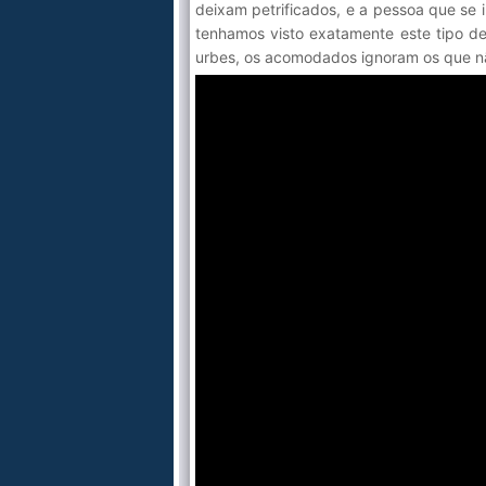
deixam petrificados, e a pessoa que se 
tenhamos visto exatamente este tipo d
urbes, os acomodados ignoram os que n