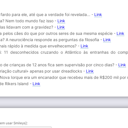
ardo para ele, até que a verdade foi revelada... -
Link
da? Nem todo mundo faz isso -
Link
das lidavam com a gravidez? -
Link
 pelos cães do que por outros seres de sua mesma espécie -
Link
? A neurociência responde as perguntas da filosofia -
Link
mais rápido à medida que envelhecemos? -
Link
li: 11 desconhecidos cruzando o Atlântico às entranhas do com
de crianças de 12 anos fica sem supervisão por cinco dias? -
Link
riação cultural» apenas por usar dreadlocks -
Link
 Nova Iorque era um encanador que recebeu mais de R$200 mil por
de Rikers Island -
Link
:
em usar Smileys]