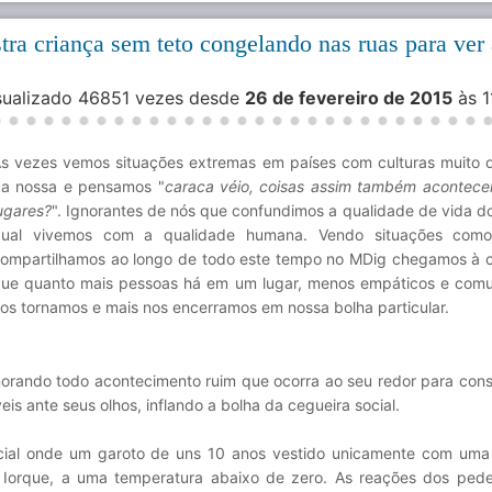
ra criança sem teto congelando nas ruas para ver 
isualizado 46851 vezes desde
26 de fevereiro de 2015
às 1
s vezes vemos situações extremas em países com culturas muito d
a nossa e pensamos "
caraca véio, coisas assim também acontec
ugares?
". Ignorantes de nós que confundimos a qualidade de vida do
qual vivemos com a qualidade humana. Vendo situações com
ompartilhamos ao longo de todo este tempo no MDig chegamos à 
ue quanto mais pessoas há em um lugar, menos empáticos e comu
os tornamos e mais nos encerramos em nossa bolha particular.
gnorando todo acontecimento ruim que ocorra ao seu redor para con
eis ante seus olhos, inflando a bolha da cegueira social.
cial onde um garoto de uns 10 anos vestido unicamente com uma
Iorque, a uma temperatura abaixo de zero. As reações dos pede