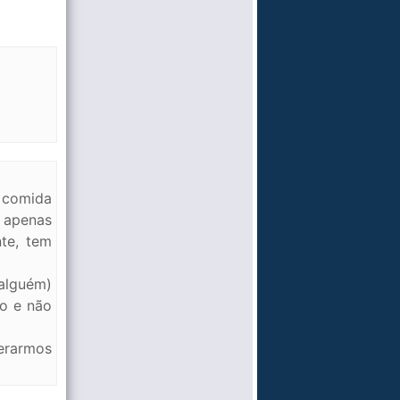
 comida
 apenas
te, tem
 alguém)
o e não
erarmos