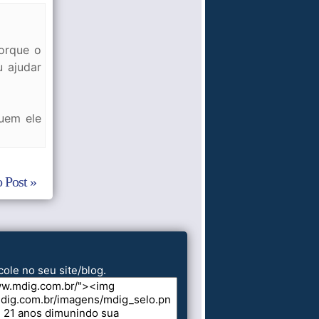
orque o
u ajudar
uem ele
 Post »
cole no seu site/blog.