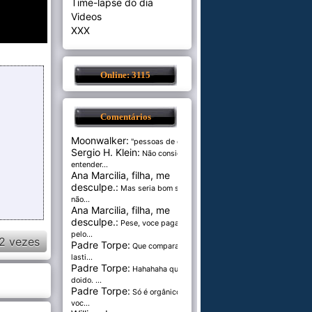
Time-lapse do dia
Videos
XXX
Online: 3115
Comentários
Moonwalker:
"pessoas de cer...
Sergio H. Klein:
Não consigo
entender...
Ana Marcilia, filha, me
desculpe.:
Mas seria bom se
não...
Ana Marcilia, filha, me
desculpe.:
Pese, voce paga
pelo...
2 vezes
Padre Torpe:
Que comparação
lasti...
Padre Torpe:
Hahahaha que
doido. ...
Padre Torpe:
Só é orgânico se
voc...