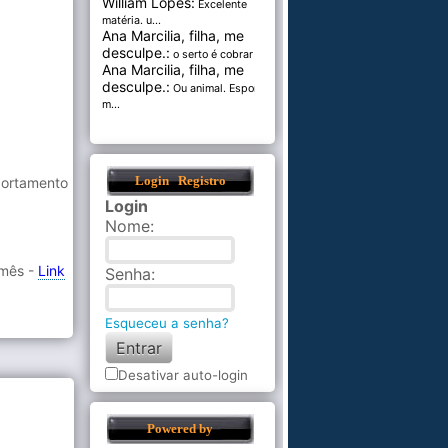
William Lopes:
Excelente
matéria. u...
Ana Marcilia, filha, me
desculpe.:
o serto é cobrar pel...
Ana Marcilia, filha, me
desculpe.:
Ou animal. Esponja
m...
portamento
Login
Registro
Login
Nome
:
 mês -
Link
Senha
:
Esqueceu a senha?
Desativar auto-login
Powered by