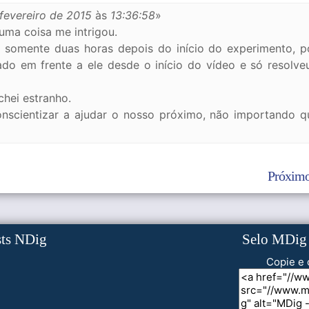
fevereiro de 2015
às
13:36:58
»
 uma coisa me intrigou.
 somente duas horas depois do início do experimento, p
do em frente a ele desde o início do vídeo e só resolve
chei estranho.
nscientizar a ajudar o nosso próximo, não importando q
Próximo
sts NDig
Selo MDig
Copie e 