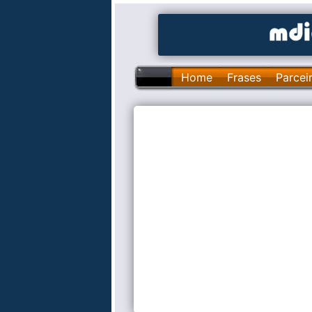
Home
Frases
Parcei