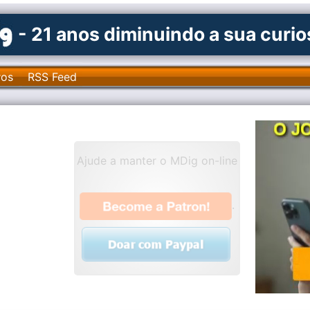
- 21 anos diminuindo a sua curi
ros
RSS Feed
Ajude a manter o MDig on-line
.