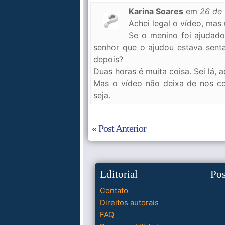
Karina Soares
em
26 de 
Achei legal o vídeo, mas
Se o menino foi ajudado
senhor que o ajudou estava senta
depois?
Duas horas é muita coisa. Sei lá, a
Mas o vídeo não deixa de nos co
seja.
« Post Anterior
Editorial
Po
Contato
Direitos autorais
FAQ