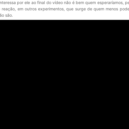
interessa por ele ao final do vídeo não é bem quem esperaríamos, p
e reação, em outros experimentos, que surge de quem menos pode
ão são.