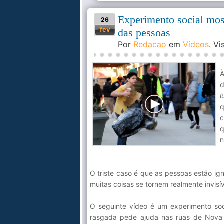
Experimento social most
26
fev
das pessoas
Por
Redacao
em
Vídeos
. V
À
d
l
c
q
n
O triste caso é que as pessoas estão i
muitas coisas se tornem realmente invisív
O seguinte vídeo é um experimento so
rasgada pede ajuda nas ruas de Nova 