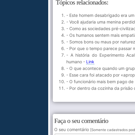
Tópicos relacionados:
- Este homem desabrigado era um f
- Você ajudaria uma menina perdi
- Como as sociedades pré-civiliza
- Os humanos sentem mais empatia
- Somos bons ou maus por natureza
- Por que o tempo parece passar 
- A história do Experimento Aca
humano -
Link
- O que acontece quando um grupo 
- Esse cara foi atacado por «aprop
- O funcionário mais bem pago de
- Por dentro da cozinha da prisão 
Faça o seu comentário
O seu comentário
[Somente cadastrados pod