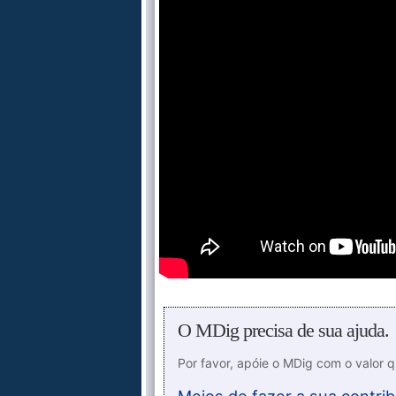
O MDig precisa de sua ajuda.
Por favor, apóie o MDig com o valor 