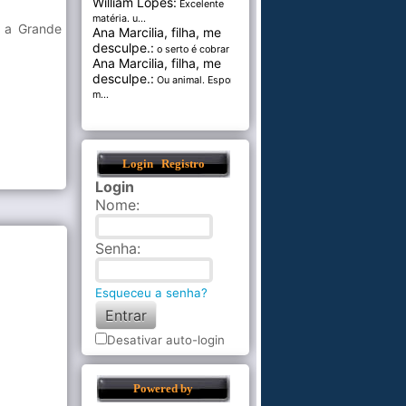
William Lopes:
Excelente
matéria. u...
e a Grande
Ana Marcilia, filha, me
desculpe.:
o serto é cobrar pel...
Ana Marcilia, filha, me
desculpe.:
Ou animal. Esponja
m...
Login
Registro
Login
Nome
:
Senha
:
Esqueceu a senha?
Desativar auto-login
Powered by