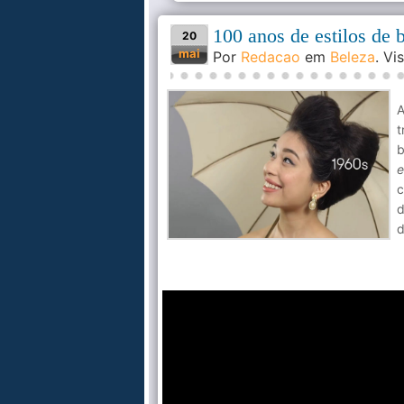
100 anos de estilos de 
20
mai
Por
Redacao
em
Beleza
. V
A
t
b
e
c
d
d