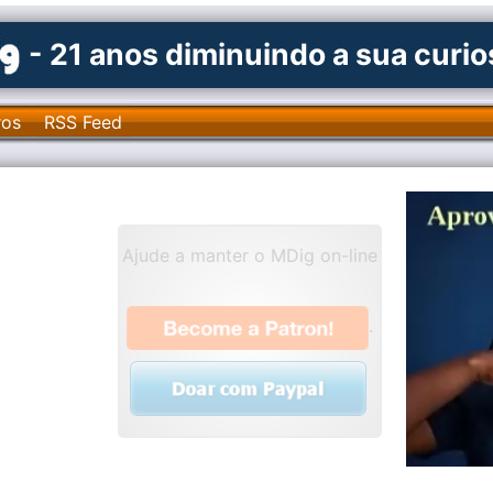
- 21 anos diminuindo a sua curi
ros
RSS Feed
Ajude a manter o MDig on-line
.