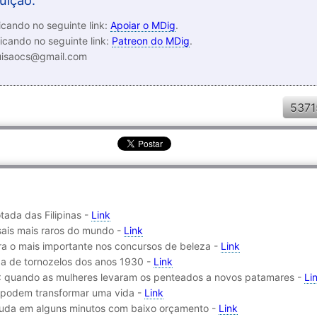
uição:
cando no seguinte link:
Apoiar o MDig
.
icando no seguinte link:
Patreon do MDig
.
luisaocs@gmail.com
5371
tada das Filipinas -
Link
sais mais raros do mundo -
Link
 era o mais importante nos concursos de beleza -
Link
za de tornozelos dos anos 1930 -
Link
: quando as mulheres levaram os penteados a novos patamares -
Li
e podem transformar uma vida -
Link
ituda em alguns minutos com baixo orçamento -
Link