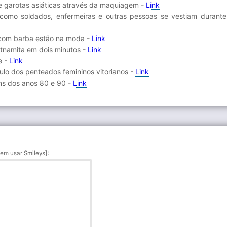
e garotas asiáticas através da maquiagem -
Link
como soldados, enfermeiras e outras pessoas se vestiam durant
 com barba estão na moda -
Link
etnamita em dois minutos -
Link
e -
Link
ulo dos penteados femininos vitorianos -
Link
ens dos anos 80 e 90 -
Link
:
em usar Smileys]