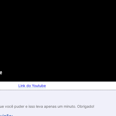
Link do Youtube
que você puder e isso leva apenas um minuto. Obrigado!