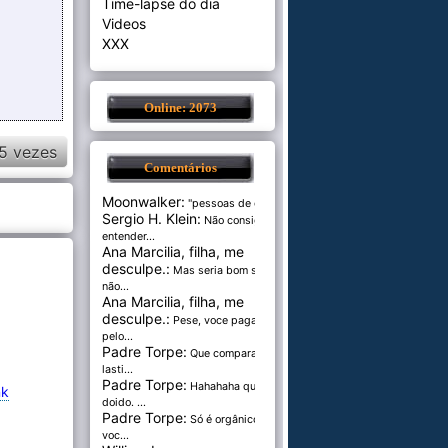
Time-lapse do dia
Videos
XXX
Online: 2073
5 vezes
Comentários
Moonwalker:
"pessoas de cer...
Sergio H. Klein:
Não consigo
entender...
Ana Marcilia, filha, me
desculpe.:
Mas seria bom se
não...
Ana Marcilia, filha, me
desculpe.:
Pese, voce paga
pelo...
Padre Torpe:
Que comparação
lasti...
Padre Torpe:
Hahahaha que
nk
doido. ...
Padre Torpe:
Só é orgânico se
voc...