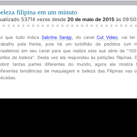
beleza filipina em um minuto
isualizado 53714 vezes desde
20 de maio de 2015
às 09:5
o que tudo indica
Sabrina Sarajy
, do canal
Cut Video
, vai ter
rabalho pela frente, pois há um turbilhão de pedidos (um 
rasileiros) em seu canal para que realize esta sua série de "
100
stilos de beleza
". Desta vez ela respondeu às petições filipinas. 
obrir tantas partes diferentes do mundo, agora ela mostra 
iferentes tendências de maquiagem e beleza das Filipinas nas ú
écadas.