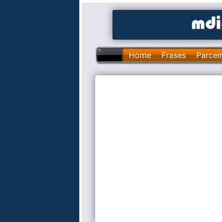
Home
Frases
Parcei