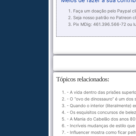
Meios de fazer a sua contrib
Faça um doação pelo Paypal cli
Seja nosso patrão no Patreon cl
Pix MDig: 461.396.566-72 ou 
Tópicos relacionados:
- A vida dentro das prisões superlo
- O “ovo de dinossauro” é um dos 
- Quando o interior (literalmente)
- Os esquisitos concursos de bele
- A Mania do Cabelão dos anos 80
- Incríveis mudanças de estilo qu
- Influencer mostra como ficar pe