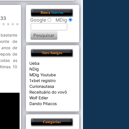
Busca
Interna
0:33
Google
MDig
 bastante
monte de
 anos de
Sites Amigos
Depois de
todas as
Ueba
ltimas 10
NDig
MDig Youtube
1xbet registro
Curionautasa
Receituário do vovô
Wolf Edler
Dando Pitacos
Categorias