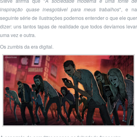
Steve afirma que "
A sociedade moderna é uma fonte d
inspiração quase inesgotável para meus trabalhos
", e n
seguinte série de ilustrações podemos entender o que ele quer
dizer: uns tantos tapas de realidade que todos devíamos levar
uma vez e outra.
Os zumbis da era digital.