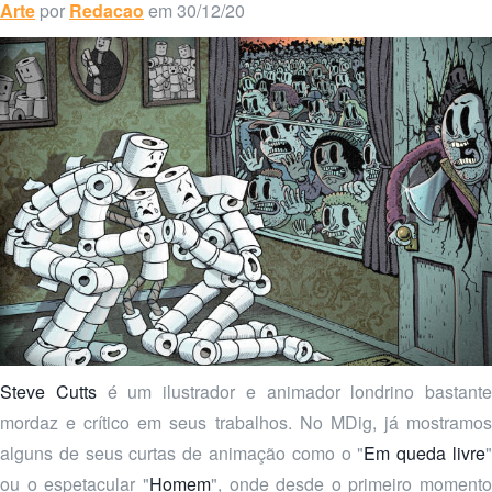
Arte
por
Redacao
em 30/12/20
Steve Cutts
é um ilustrador e animador londrino bastante
mordaz e crítico em seus trabalhos. No MDig, já mostramos
alguns de seus curtas de animação como o "
Em queda livre
ou o espetacular "
Homem
", onde desde o primeiro momento