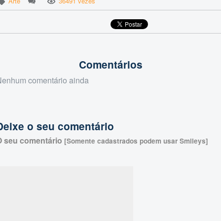
Arte
36491 vezes
Comentários
Nenhum comentário ainda
Deixe o seu comentário
O seu comentário
[Somente cadastrados podem usar Smileys]