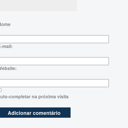
Nome
-mail:
Website:
uto-completar na próxima visita