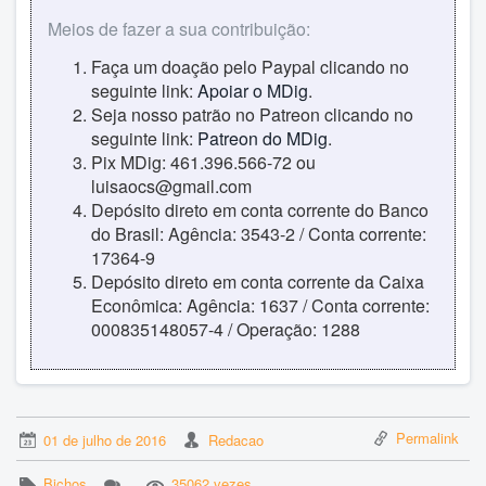
Meios de fazer a sua contribuição:
Faça um doação pelo Paypal clicando no
seguinte link:
Apoiar o MDig
.
Seja nosso patrão no Patreon clicando no
seguinte link:
Patreon do MDig
.
Pix MDig: 461.396.566-72 ou
luisaocs@gmail.com
Depósito direto em conta corrente do Banco
do Brasil: Agência: 3543-2 / Conta corrente:
17364-9
Depósito direto em conta corrente da Caixa
Econômica: Agência: 1637 / Conta corrente:
000835148057-4 / Operação: 1288
Permalink
01 de julho de 2016
Redacao
Bichos
35062 vezes