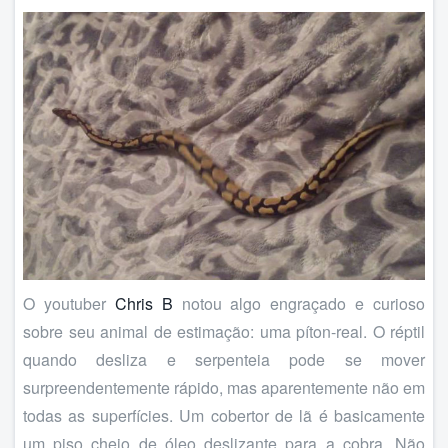
O youtuber
Chris B
notou algo engraçado e curioso
sobre seu animal de estimação: uma píton-real. O réptil
quando desliza e serpenteia pode se mover
surpreendentemente rápido, mas aparentemente não em
todas as superfícies. Um cobertor de lã é basicamente
um piso cheio de óleo deslizante para a cobra. Não