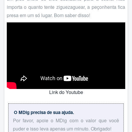
importa o quanto tente ziguezaguear, a peçonhenta fica
presa em um só lugar. Bom saber disso!
Link do Youtube
O MDig precisa de sua ajuda.
Por favor, apoie o MDig com o valor que você
puder e isso leva apenas um minuto. Obrigado!