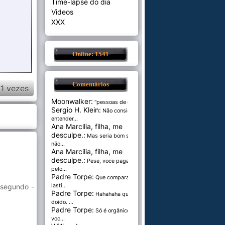
Time-lapse do dia
Videos
XXX
Online: 1541
Comentários
1 vezes
Moonwalker:
"pessoas de cer...
Sergio H. Klein:
Não consigo
entender...
Ana Marcilia, filha, me
desculpe.:
Mas seria bom se
não...
Ana Marcilia, filha, me
desculpe.:
Pese, voce paga
pelo...
Padre Torpe:
Que comparação
 segundo -
lasti...
Padre Torpe:
Hahahaha que
doido. ...
Padre Torpe:
Só é orgânico se
voc...