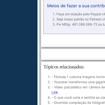
Meios de fazer a sua contrib
Faça um doação pelo Paypal cli
Seja nosso patrão no Patreon cl
Pix MDig: 461.396.566-72 ou 
Tópicos relacionados:
- Fórmula 1 coloriza imagens incr
- Youtuber transformou uma gigant
- Vídeo psicodélico em câmera l
Link
- O que você veria e sentiria ao vi
- Divertida compilação de fotógraf