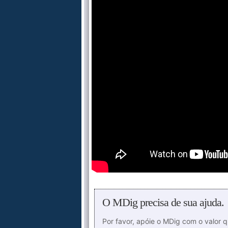
O MDig precisa de sua ajuda.
Por favor, apóie o MDig com o valor 