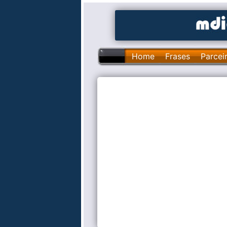
Home
Frases
Parcei