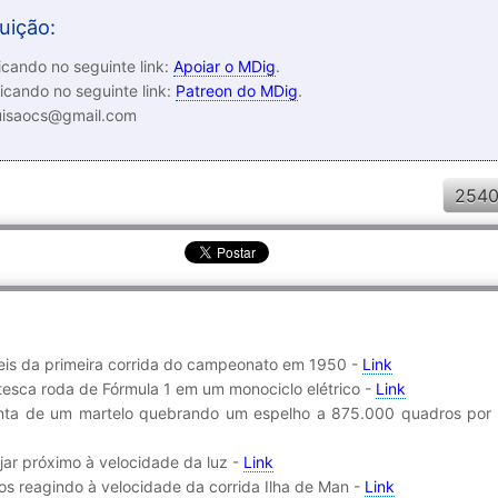
uição:
cando no seguinte link:
Apoiar o MDig
.
icando no seguinte link:
Patreon do MDig
.
luisaocs@gmail.com
2540
íveis da primeira corrida do campeonato em 1950 -
Link
esca roda de Fórmula 1 em um monociclo elétrico -
Link
enta de um martelo quebrando um espelho a 875.000 quadros por
ajar próximo à velocidade da luz -
Link
os reagindo à velocidade da corrida Ilha de Man -
Link