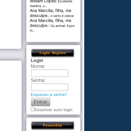
William Lopes:
Excelente
matéria. u...
Ana Marcilia, filha, me
desculpe.:
o serto é cobrar pel...
Ana Marcilia, filha, me
desculpe.:
Ou animal. Esponja
m...
Login
Registro
Login
Nome
:
Senha
:
Esqueceu a senha?
Desativar auto-login
Powered by