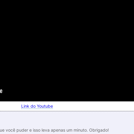
Link do Youtube
que você puder e isso leva apenas um minuto. Obrigado!