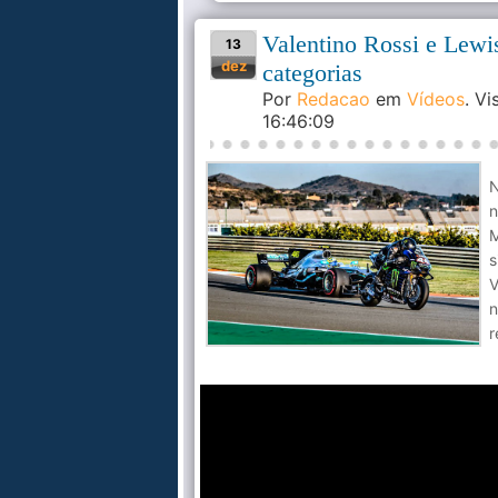
Valentino Rossi e Lewi
13
dez
categorias
Por
Redacao
em
Vídeos
. V
16:46:09
N
n
M
s
V
n
r