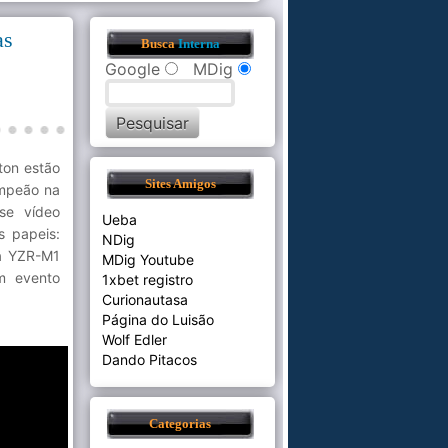
as
Busca
Interna
Google
MDig
ton estão
Sites Amigos
ampeão na
se vídeo
Ueba
s papeis:
NDig
a YZR-M1
MDig Youtube
m evento
1xbet registro
Curionautasa
Página do Luisão
Wolf Edler
Dando Pitacos
Categorias