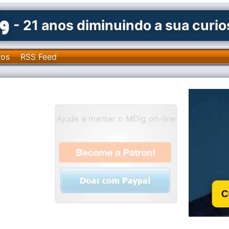
- 21 anos diminuindo a sua curi
ros
RSS Feed
Ajude a manter o MDig on-line
.