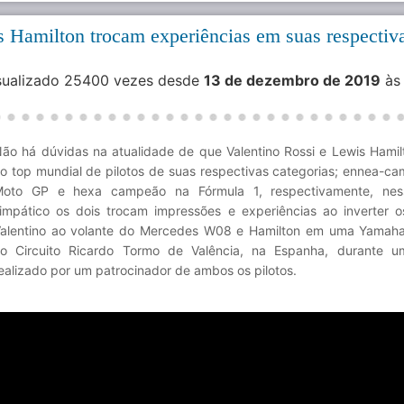
s Hamilton trocam experiências em suas respectiv
isualizado 25400 vezes desde
13 de dezembro de 2019
às
ão há dúvidas na atualidade de que Valentino Rossi e Lewis Hamil
o top mundial de pilotos de suas respectivas categorias; ennea-c
oto GP e hexa campeão na Fórmula 1, respectivamente, nes
impático os dois trocam impressões e experiências ao inverter o
alentino ao volante do Mercedes W08 e Hamilton em uma Yamah
o Circuito Ricardo Tormo de Valência, na Espanha, durante u
ealizado por um patrocinador de ambos os pilotos.