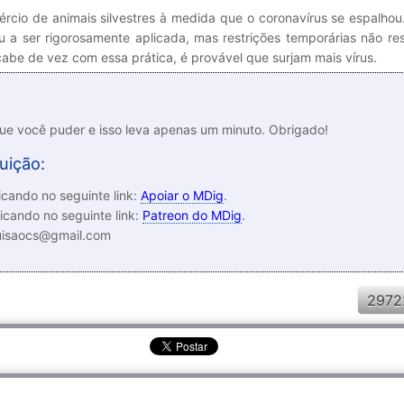
rcio de animais silvestres à medida que o coronavírus se espalho
 a ser rigorosamente aplicada, mas restrições temporárias não re
abe de vez com essa prática, é provável que surjam mais vírus.
que você puder e isso leva apenas um minuto. Obrigado!
uição:
cando no seguinte link:
Apoiar o MDig
.
icando no seguinte link:
Patreon do MDig
.
luisaocs@gmail.com
2972