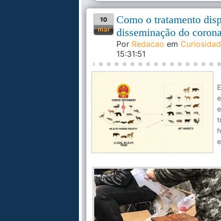
Como o tratamento dis
10
mar
disseminação do corona
Por
Redacao
em
Curiosida
15:31:51
E
e
e
t
h
e