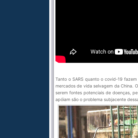
Tanto o SARS quanto o covid-19 fazem p
mercados de vida selvagem da China. O
serem fontes potenciais de doenças, per
apóiam são o problema subjacente dess