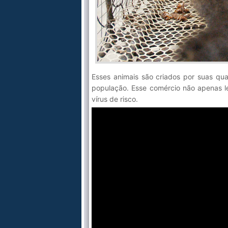
Esses animais são criados por suas qu
população. Esse comércio não apenas l
vírus de risco.