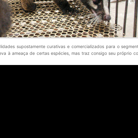
alidades supostamente curativas e comercializados para o segment
eva à ameaça de certas espécies, mas traz consigo seu próprio co