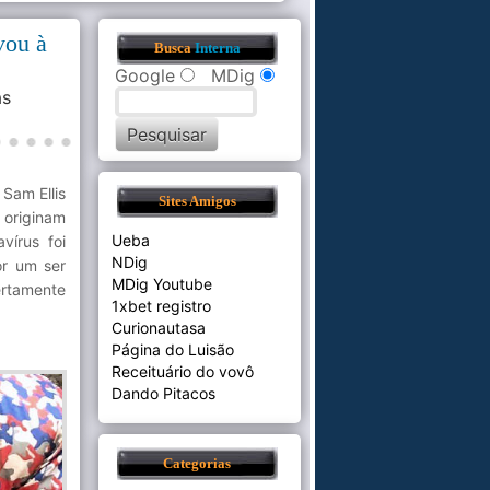
vou à
Busca
Interna
Google
MDig
s
Sam Ellis
Sites Amigos
 originam
Ueba
vírus foi
NDig
or um ser
MDig Youtube
ertamente
1xbet registro
Curionautasa
Página do Luisão
Receituário do vovô
Dando Pitacos
Categorias