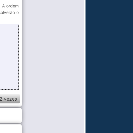
u. A ordem
solverão o
2 vezes