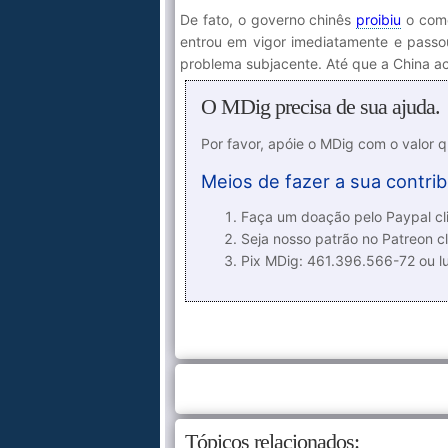
De fato, o governo chinês
proibiu
o comé
entrou em vigor imediatamente e passou
problema subjacente. Até que a China ac
O MDig precisa de sua ajuda.
Por favor, apóie o MDig com o valor 
Meios de fazer a sua contrib
Faça um doação pelo Paypal cli
Seja nosso patrão no Patreon cl
Pix MDig: 461.396.566-72 ou 
Tópicos relacionados: