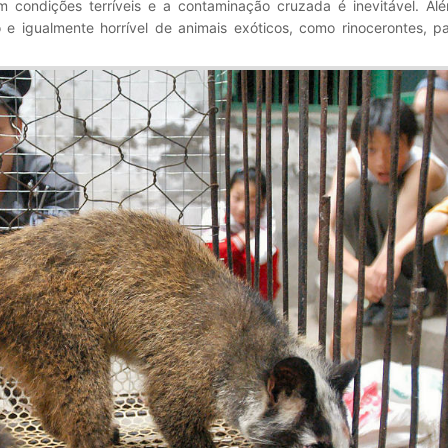
 condições terríveis e a contaminação cruzada é inevitável. Al
o e igualmente horrível de animais exóticos, como rinocerontes, p