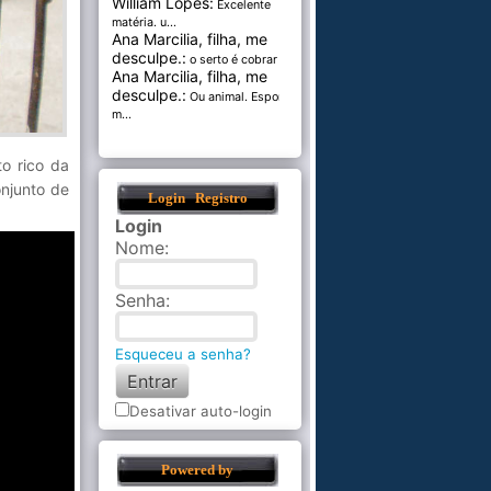
William Lopes:
Excelente
matéria. u...
Ana Marcilia, filha, me
desculpe.:
o serto é cobrar pel...
Ana Marcilia, filha, me
desculpe.:
Ou animal. Esponja
m...
o rico da
njunto de
Login
Registro
Login
Nome
:
Senha
:
Esqueceu a senha?
Desativar auto-login
Powered by