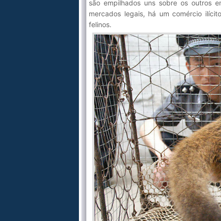
são empilhados uns sobre os outros em
mercados legais, há um comércio ilícit
felinos.