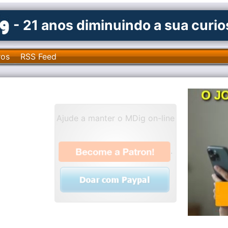
- 21 anos diminuindo a sua curi
ros
RSS Feed
Ajude a manter o MDig on-line
.