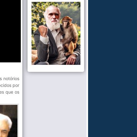
s notórios
cidos por
res que os