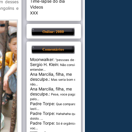
Time-lapse do dia
ém desses
Videos
angolins e
XXX
Online: 2080
Comentários
Moonwalker:
"pessoas de cer...
Sergio H. Klein:
Não consigo
entender...
Ana Marcilia, filha, me
desculpe.:
Mas seria bom se
não...
Ana Marcilia, filha, me
desculpe.:
Pese, voce paga
pelo...
Padre Torpe:
Que comparação
lasti...
Padre Torpe:
Hahahaha que
doido. ...
Padre Torpe:
Só é orgânico se
voc...