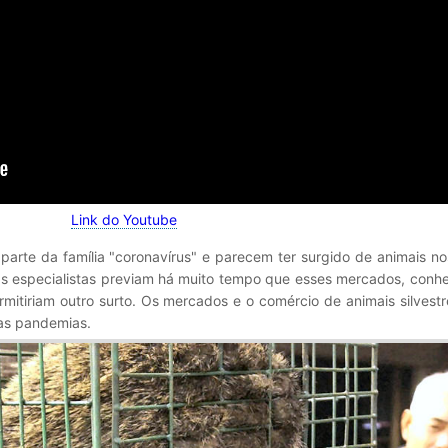
Link do Youtube
arte da família "coronavírus" e parecem ter surgido de animais no
s especialistas previam há muito tempo que esses mercados, conhe
mitiriam outro surto. Os mercados e o comércio de animais silvest
as pandemias.