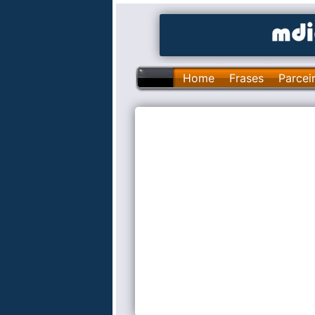
Home
Frases
Parcei