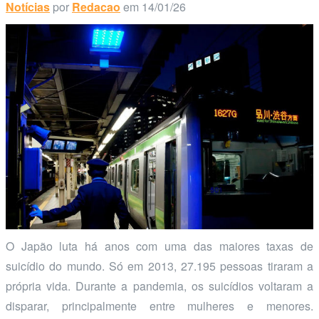
Notícias
por
Redacao
em 14/01/26
O Japão luta há anos com uma das maiores taxas de
suicídio do mundo. Só em 2013, 27.195 pessoas tiraram a
própria vida. Durante a pandemia, os suicídios voltaram a
disparar, principalmente entre mulheres e menores.