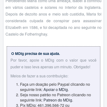
Percebendo Maria como uma ameaça, Isabel a confinou
em vários castelos e solares no interior da Inglaterra.
Depois de dezoito anos e meio sob custódia, Maria foi
considerada culpada de conspirar para assassinar
Elizabeth em 1586, e foi decapitada no ano seguinte no
Castelo de Fotheringhay.
O MDig precisa de sua ajuda.
Por favor, apoie o MDig com o valor que você
puder e isso leva apenas um minuto. Obrigado!
Meios de fazer a sua contribuição:
Faça um doação pelo Paypal clicando no
seguinte link:
Apoiar o MDig
.
Seja nosso patrão no Patreon clicando no
seguinte link:
Patreon do MDig
.
Pix MDig: 461.396.566-72 ou