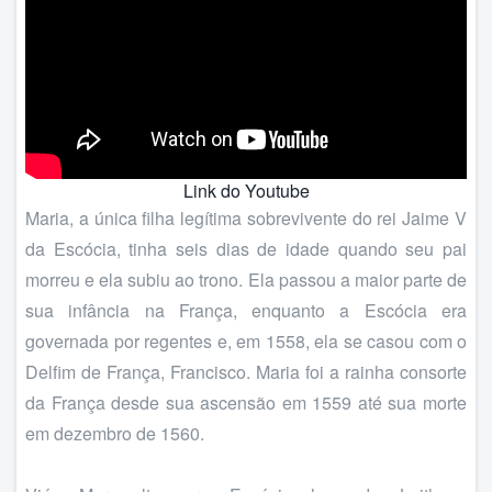
Link do Youtube
Maria, a única filha legítima sobrevivente do rei Jaime V
da Escócia, tinha seis dias de idade quando seu pai
morreu e ela subiu ao trono. Ela passou a maior parte de
sua infância na França, enquanto a Escócia era
governada por regentes e, em 1558, ela se casou com o
Delfim de França, Francisco. Maria foi a rainha consorte
da França desde sua ascensão em 1559 até sua morte
em dezembro de 1560.