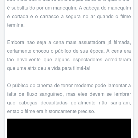
é substituído por um manequim. A cabeça do manequim
é cortada e o carrasco a segura no ar quando o filme
termina.
Embora não seja a cena mais assustadora já filmada,
certamente chocou o público de sua época. A cena era
tão envolvente que alguns espectadores acreditaram
que uma atriz deu a vida para filmá-la!
O público do cinema de terror moderno pode lamentar a
falta de fluxo sanguíneo, mas eles devem se lembrar
que cabeças decapitadas geralmente não sangram,
então o filme era historicamente preciso.