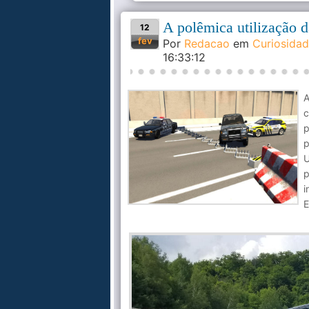
A polêmica utilização da
12
fev
Por
Redacao
em
Curiosida
16:33:12
A
c
p
p
U
p
i
E