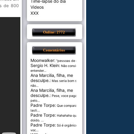
Time-lapse do dia
is de 800
Videos
XXX
Online: 2772
Comentários
Moonwalker:
"pessoas de cer...
Sergio H. Klein:
Não consigo
entender...
Ana Marcilia, filha, me
desculpe.:
Mas seria bom se
não...
Ana Marcilia, filha, me
desculpe.:
Pese, voce paga
pelo...
Padre Torpe:
Que comparação
lasti...
Padre Torpe:
Hahahaha que
doido. ...
Padre Torpe:
Só é orgânico se
voc...