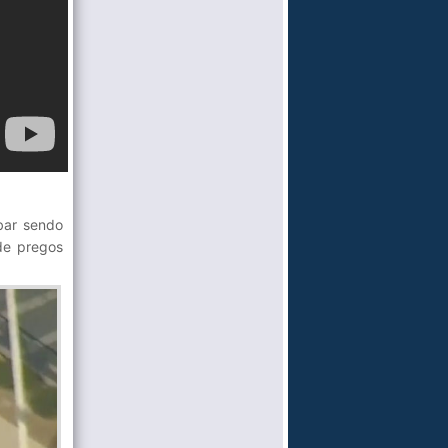
bar sendo
 de pregos