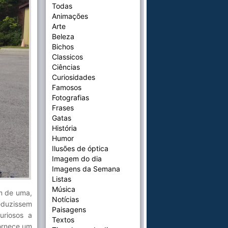
Todas
Animações
Arte
Beleza
Bichos
Classicos
Ciências
Curiosidades
Famosos
Fotografias
Frases
Gatas
História
Humor
Ilusões de óptica
Imagem do dia
Imagens da Semana
Listas
Música
m de uma,
Notícias
eduzissem
Paisagens
uriosos a
Textos
fornece um