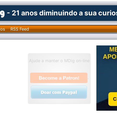
- 21 anos diminuindo a sua curi
ros
RSS Feed
Ajude a manter o MDig on-line
.