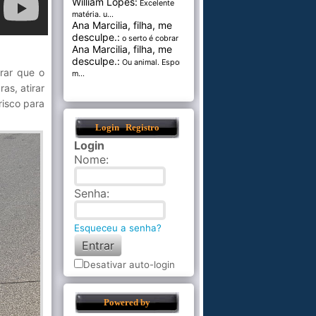
William Lopes:
Excelente
matéria. u...
Ana Marcilia, filha, me
desculpe.:
o serto é cobrar pel...
Ana Marcilia, filha, me
desculpe.:
Ou animal. Esponja
rar que o
m...
as, atirar
risco para
Login
Registro
Login
Nome
:
Senha
:
Esqueceu a senha?
Desativar auto-login
Powered by