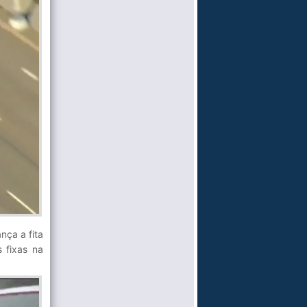
nça a fita
 fixas na