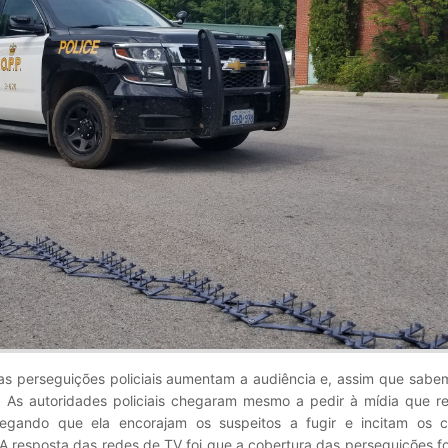
s perseguições policiais aumentam a audiência e, assim que sabe
. As autoridades policiais chegaram mesmo a pedir à mídia que r
legando que ela encorajam os suspeitos a fugir e incitam os c
. A resposta das redes de TV foi que a cobertura das perseguições 