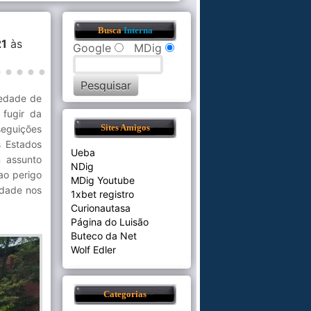
Busca
Interna
21
às
Google
MDig
iedade de
 fugir da
seguições
Sites Amigos
s Estados
Ueba
m assunto
NDig
ao perigo
MDig Youtube
idade nos
1xbet registro
Curionautasa
Página do Luisão
Buteco da Net
Wolf Edler
Categorias