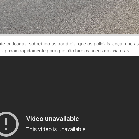
e criticadas, sobretudo as portáteis, que os policiais lançam no as
ois puxam rapidamente para que não fure os pneus das viaturas.