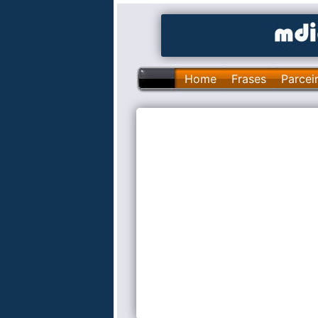
Home
Frases
Parcei