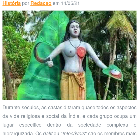
História
por
Redacao
em 14/05/21
Durante séculos, as castas ditaram quase todos os aspectos
da vida religiosa e social da Índia, e cada grupo ocupa um
lugar específico dentro da sociedade complexa e
hierarquizada. Os
dalit
ou "
intocáveis
" são os membros mais