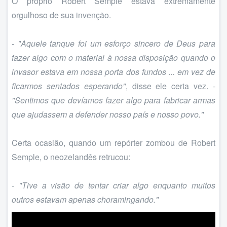
O próprio Robert Semple estava extremamente
orgulhoso de sua invenção.
- "Aquele tanque foi um esforço sincero de Deus para
fazer algo com o material à nossa disposição quando o
invasor estava em nossa porta dos fundos ... em vez de
ficarmos sentados esperando"
, disse ele certa vez.
-
"Sentimos que devíamos fazer algo para fabricar armas
que ajudassem a defender nosso país e nosso povo."
Certa ocasião, quando um repórter zombou de Robert
Semple, o neozelandês retrucou:
- "Tive a visão de tentar criar algo enquanto muitos
outros estavam apenas choramingando."