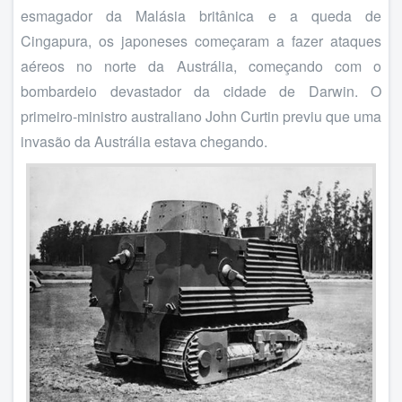
esmagador da Malásia britânica e a queda de
Cingapura, os japoneses começaram a fazer ataques
aéreos no norte da Austrália, começando com o
bombardeio devastador da cidade de Darwin. O
primeiro-ministro australiano John Curtin previu que uma
invasão da Austrália estava chegando.