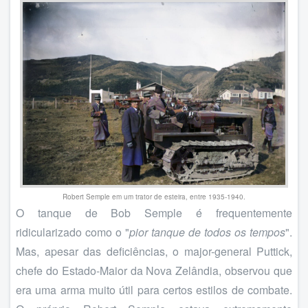
Robert Semple em um trator de esteira, entre 1935-1940.
O tanque de Bob Semple é frequentemente
ridicularizado como o "
pior tanque de todos os tempos
".
Mas, apesar das deficiências, o major-general Puttick,
chefe do Estado-Maior da Nova Zelândia, observou que
era uma arma muito útil para certos estilos de combate.