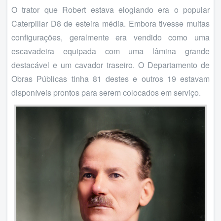
O trator que Robert estava elogiando era o popular
Caterpillar D8 de esteira média. Embora tivesse muitas
configurações, geralmente era vendido como uma
escavadeira equipada com uma lâmina grande
destacável e um cavador traseiro. O Departamento de
Obras Públicas tinha 81 destes e outros 19 estavam
disponíveis prontos para serem colocados em serviço.