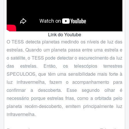
Link do Youtube
O TESS detecta planetas medindo os níveis de luz das
estrelas. Quando um planeta passa entre uma estrela e
o satélite, o TESS pode detectar o escurecimento da luz
das estrelas. Então, os telescópios terrestres
SPECULOOS, que têm uma sensibilidade mais forte à
luz infravermelha, fazem o acompanhamento para
confirmar a descoberta. Esse segundo olhar é
necessário porque estrelas frias, como a orbitada pelo
planeta recém-descoberto, emitem principalmente luz
infravermelha.