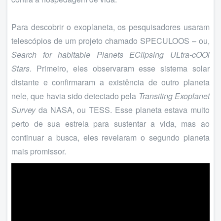
Para descobrir o exoplaneta, os pesquisadores usaram
telescópios de um projeto chamado SPECULOOS – ou,
Search for habitable Planets EClipsing ULtra-cOOl
Stars
. Primeiro, eles observaram esse sistema solar
distante e confirmaram a existência de outro planeta
nele, que havia sido detectado pela
Transiting Exoplanet
Survey
da NASA, ou TESS. Esse planeta estava muito
perto de sua estrela para sustentar a vida, mas ao
continuar a busca, eles revelaram o segundo planeta
mais promissor.