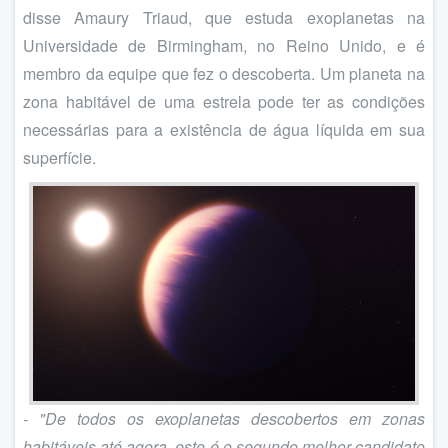
disse Amaury Triaud, que estuda exoplanetas na
Universidade de Birmingham, no Reino Unido, e é
membro da equipe que fez o descoberta. Um planeta na
zona habitável de uma estrela pode ter as condições
necessárias para a existência de água líquida em sua
superfície.
- "De todos os exoplanetas descobertos em zonas
habitáveis até agora, este é o segundo melhor candidato