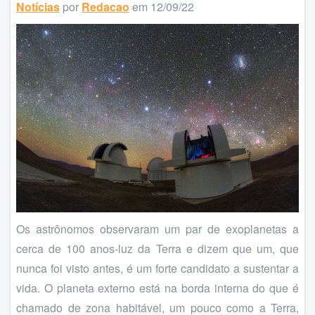
Notícias
por
Redacao
em 12/09/22
Os astrônomos observaram um par de exoplanetas a
cerca de 100 anos-luz da Terra e dizem que um, que
nunca foi visto antes, é um forte candidato a sustentar a
vida. O planeta externo está na borda interna do que é
chamado de zona habitável, um pouco como a Terra,