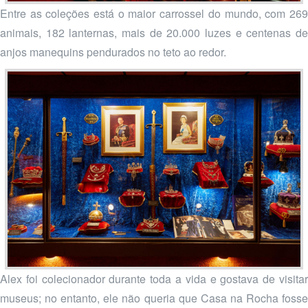
Entre as coleções está o maior carrossel do mundo, com 269
animais, 182 lanternas, mais de 20.000 luzes e centenas de
anjos manequins pendurados no teto ao redor.
Alex foi colecionador durante toda a vida e gostava de visitar
museus; no entanto, ele não queria que Casa na Rocha fosse