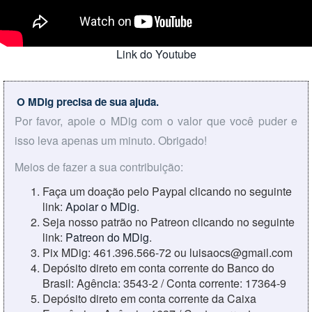
Link do Youtube
O MDig precisa de sua ajuda.
Por favor, apoie o MDig com o valor que você puder e
isso leva apenas um minuto. Obrigado!
Meios de fazer a sua contribuição:
Faça um doação pelo Paypal clicando no seguinte
link:
Apoiar o MDig
.
Seja nosso patrão no Patreon clicando no seguinte
link:
Patreon do MDig
.
Pix MDig: 461.396.566-72 ou luisaocs@gmail.com
Depósito direto em conta corrente do Banco do
Brasil: Agência: 3543-2 / Conta corrente: 17364-9
Depósito direto em conta corrente da Caixa