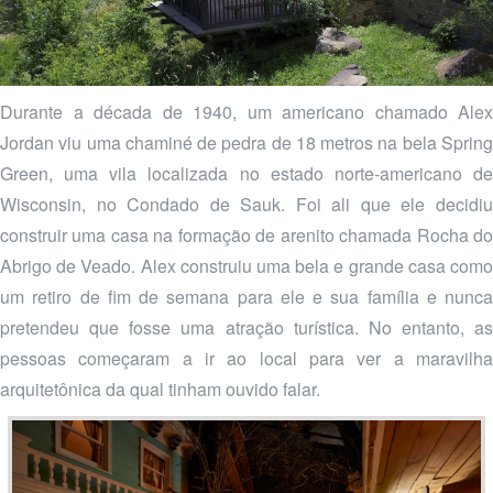
Durante a década de 1940, um americano chamado Alex
Jordan viu uma chaminé de pedra de 18 metros na bela Spring
Green, uma vila localizada no estado norte-americano de
Wisconsin, no Condado de Sauk. Foi ali que ele decidiu
construir uma casa na formação de arenito chamada Rocha do
Abrigo de Veado. Alex construiu uma bela e grande casa como
um retiro de fim de semana para ele e sua família e nunca
pretendeu que fosse uma atração turística. No entanto, as
pessoas começaram a ir ao local para ver a maravilha
arquitetônica da qual tinham ouvido falar.