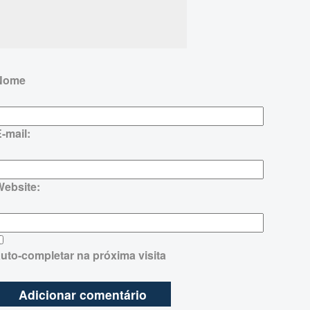
Nome
-mail:
Website:
uto-completar na próxima visita