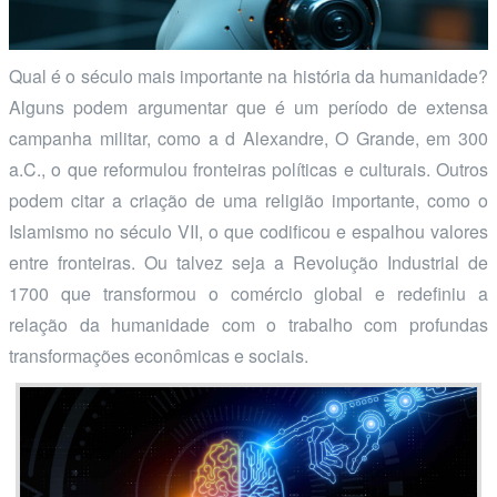
Qual é o século mais importante na história da humanidade?
Alguns podem argumentar que é um período de extensa
campanha militar, como a d Alexandre, O Grande, em 300
a.C., o que reformulou fronteiras políticas e culturais. Outros
podem citar a criação de uma religião importante, como o
Islamismo no século VII, o que codificou e espalhou valores
entre fronteiras. Ou talvez seja a Revolução Industrial de
1700 que transformou o comércio global e redefiniu a
relação da humanidade com o trabalho com profundas
transformações econômicas e sociais.