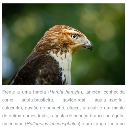
Frente a uma harpia (
Harpia harpyja
), também conhecida
como águia-brasileira, gavião-real, águia-imperial,
cutucurim, gavião-de-penacho, uiraçu, uiracuir e um monte
de outros nomes tupis, a águia-de-cabeça-branca ou águia-
americana (
Haliaeetus leucocephalus
) é um frango, tanto no