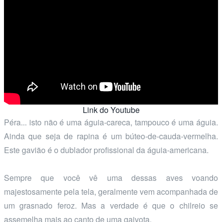
Link do Youtube
Péra... isto não é uma águia-careca, tampouco é uma águia.
Ainda que seja de rapina é um búteo-de-cauda-vermelha.
Este gavião é o dublador profissional da águia-americana.
Sempre que você vê uma dessas aves voando
majestosamente pela tela, geralmente vem acompanhada de
um grasnado feroz. Mas a verdade é que o chilreio se
assemelha mais ao canto de uma gaivota.