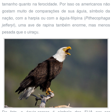
tamanho quanto na ferocidade. Por isso os americanos não
gostam muito de comparações de sua águia, símbolo da
nação, com a harpia ou com a águia-filipina (
Pithecophaga
jefferyi
), uma ave de rapina também enorme, mas menos
pesada que o uiraçu.
De fato, a águia-careca é símbolo dos EUA por ser