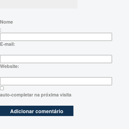
Nome
:
E-mail:
Website:
auto-completar na próxima visita