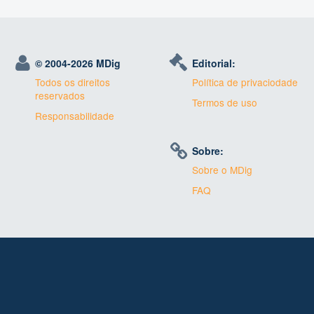
© 2004-
2026 MDig
Editorial:
Todos os direitos
Política de privaciodade
reservados
Termos de uso
Responsabilidade
Sobre:
Sobre o MDig
FAQ