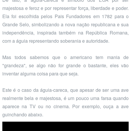
majestosa e feroz e por representar força, liberdade e poder.
Ela foi escolhida pelos Pais Fundadores em 1782 para o
Grande Selo, simbolizando a nova nação republicana e sua
independência, inspirada também na República Romana,
com a águia representando soberania e autoridade.
Mas todos sabemos que o americano tem mania de
"grandeza", se algo não for grande o bastante, eles vão
inventar alguma coisa para que seja.
Este é o caso da águia-careca, que apesar de ser uma ave
realmente bela e majestosa, é um pouco uma farsa quando
aparece na TV ou no cinema. Por exemplo, ouça a ave
guinchando abaixo.