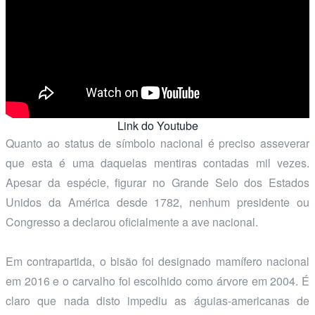
Link do Youtube
Quanto ao status de símbolo nacional é preciso asseverar
que esta é uma daquelas mentiras contadas mil vezes.
Apesar da espécie, figurar no Grande Selo dos Estados
Unidos da América desde 1782, nenhum presidente ou
Congresso a declarou oficialmente a ave nacional.
Em contrapartida, o bisão foi designado mamífero nacional
em 2016 e o carvalho foi escolhido como árvore em 2004. É
claro que nada disto impediu as águias-americanas de