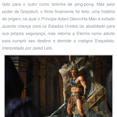
lado para o outro como bolinha de ping-pong. Mas pelo
poder de Grayskull, o filme finalmente foi feito: uma história
de origem, na qual o Príncipe Adam Glenn/He-Man é exilado
quando criança para os Estados Unidos da atualidade para
sua própria segurança, mas retorna a Eternia como adulto
para cumprir seu destino e derrotar o maligno Esqueleto,
interpretado por Jared Leto.