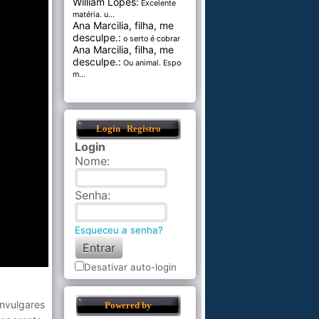
William Lopes:
Excelente
matéria. u...
Ana Marcilia, filha, me
desculpe.:
o serto é cobrar pel...
Ana Marcilia, filha, me
desculpe.:
Ou animal. Esponja
m...
Login
Registro
Login
Nome
:
Senha
:
Esqueceu a senha?
Desativar auto-login
nvulgares
Powered by