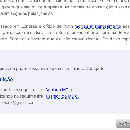
safetos de Putin, quase todos caindo das alturas sem nenhum motivo
sugerem que são muito suspeitas. As normas de construção russas 
sejam sugadas pelas janelas.
seado em Londres e crítico de Putin
morreu misteriosamente
aos
 e organização de mídia Zima no Soho, foi encontrado morto na Sérvi
te. Parentes disseram que ele não estava doente. Ele deixa espo
que você puder e isso leva apenas um minuto. Obrigado!
uição:
cando no seguinte link:
Apoiar o MDig
.
icando no seguinte link:
Patreon do MDig
.
luisaocs@gmail.com
2747