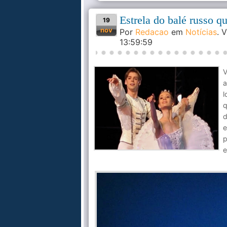
Estrela do balé russo q
19
nov
Por
Redacao
em
Notícias
. 
13:59:59
V
a
l
q
d
e
p
e