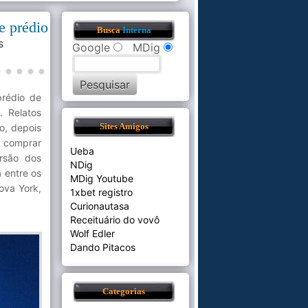
e prédio
Busca
Interna
s
Google
MDig
prédio de
. Relatos
o, depois
Sites Amigos
e comprar
Ueba
rsão dos
NDig
a entre os
MDig Youtube
ova York,
1xbet registro
Curionautasa
Receituário do vovô
Wolf Edler
Dando Pitacos
Categorias