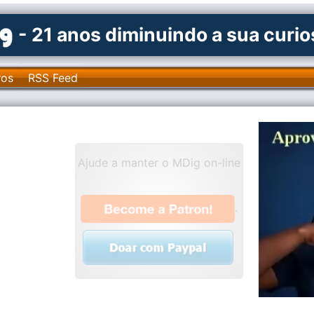
- 21 anos diminuindo a sua curi
ros
RSS Feed
Ajude a manter o MDig on-line
.