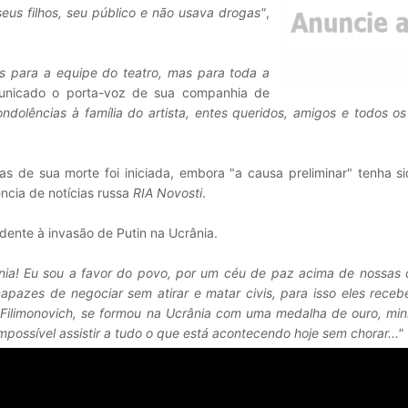
seus filhos, seu público e não usava drogas"
,
 para a equipe do teatro, mas para toda a
unicado o porta-voz de sua companhia de
ndolências à família do artista, entes queridos, amigos e todos o
s de sua morte foi iniciada, embora "a causa preliminar" tenha si
cia de notícias russa
RIA Novosti
.
dente à invasão de Putin na Ucrânia.
ânia! Eu sou a favor do povo, por um céu de paz acima de nossas
 capazes de negociar sem atirar e matar civis, para isso eles rec
 Filimonovich, se formou na Ucrânia com uma medalha de ouro, min
mpossível assistir a tudo o que está acontecendo hoje sem chorar..."