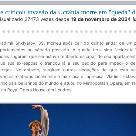
ue criticou invasão da Ucrânia morre em "queda" d
Visualizado 27473 vezes desde
19 de novembro de 2024
à
ladimir Shklyarov, 39, morreu após cair do quinto andar de um 
partamentos no sábado passado. A queda teria sido "acidental"
ocais sugerem que ele estava tentando escapar de seu apartament
ue sua ex-esposa o trancou lá a seu pedido para impedi-lo d
rogas. No entanto, surgiram outras alegações de que esta ve
ventos relatados localmente é maliciosa e imprecisa. Vladimir estav
rincipais bailarinos do mundo e atuou no Metropolitan Opera, em N
 na Royal Opera House, em Londres.