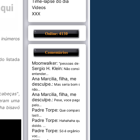
Time-lapse do dia
Videos
XXX
Online: 4130
s inúmeros
Comentários
do listada
Moonwalker:
"pessoas de cer...
Sergio H. Klein:
Não consigo
entender...
Ana Marcilia, filha, me
desculpe.:
Mas seria bom se
não...
 cabeças"
,
Ana Marcilia, filha, me
desculpe.:
eberam uma
Pese, voce paga
pelo...
ha bisavó
Padre Torpe:
Que comparação
lasti...
Padre Torpe:
Hahahaha que
doido. ...
Padre Torpe:
Só é orgânico se
voc...