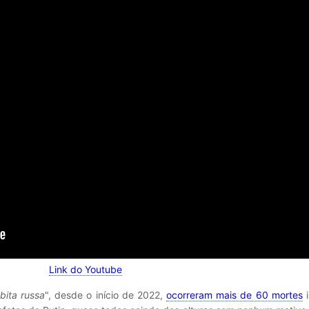
Link do Youtube
bita russa
", desde o início de 2022,
ocorreram mais de 60 mortes
i