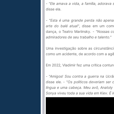
- "Ele amava a vida, a família, adorava 
disse ela.
- "Esta é uma grande perda não apenas
arte do balé atual"
, disse em um com
dança, o Teatro Mariinsky.
- "Nossas co
admiradores de seu trabalho e talento."
Uma investigação sobre as circunstância
como um acidente, de acordo com a agên
Em 2022, Vladimir fez uma crítica contun
- "Amigos! Sou contra a guerra na Ucr
disse ele.
- "Os políticos deveriam ser
língua e uma cabeça. Meu avô, Anatoly
Sonya viveu toda a sua vida em Kiev. É i