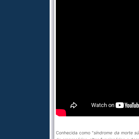
Conhecida como "
síndrome da morte sú