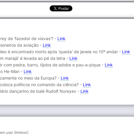
ey de 'fazedor de viúvas'? -
Link
pioneiros da aviação -
Link
óleo é encontrado morto após 'queda' de janela no 10º andar -
Link
um marajá' é levada ao pé da letra -
Link
ir com pedra, barro, tijolos de adobe e pau-a-pique -
Link
ovo He-Man -
Link
ticamente no meio da Europa? -
Link
coloca políticos no comando da ciência? -
Link
ndário dançarino de balé Rudolf Nureyev -
Link
:
em usar Smileys]