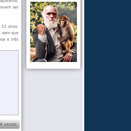
 aparente,
devem ser
 52 anos.
a, sem que
sa e três
4 vezes