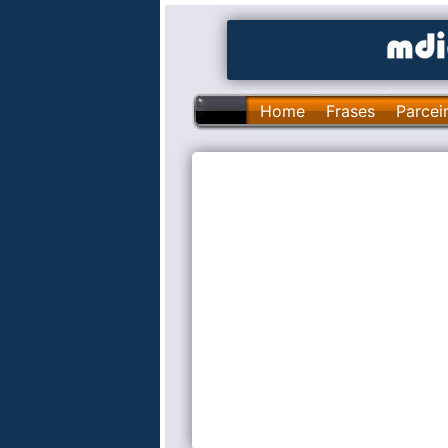
Home
Frases
Parcei