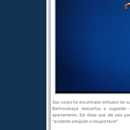
Seu corpo foi encontrado embaixo de su
Bartnovskaya descartou a sugestão
apartamento. Ela disse que ele saiu p
"
acidente estúpido e insuportável
".