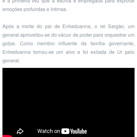
e a primeira vez que a escrita é empregada para explorar
emoções profundas e íntimas.
Após a morte do pai de Enheduanna, o rei Sargão, um
general aproveitou-se do vácuo de poder para orquestrar um
golpe. Como membro influente da família governante,
Enheduanna tornou-se um alvo e foi exilada de Ur pelo
general.