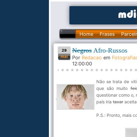
Home
Frases
Parcei
Negros
Afro-Russos
29
mai
Por
Redacao
em
Fotografia
12:00:00
Não se trata de vit
que são muito
fei
questionar como o, 
país iria
taxar
aceita
P.S.: Pronto, mais c