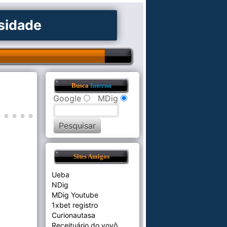
osidade
Busca
Interna
Google
MDig
Sites Amigos
Ueba
NDig
MDig Youtube
1xbet registro
Curionautasa
Receituário do vovô