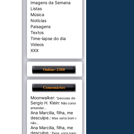
Imagens da Semana
Listas
Música
Notícias
Paisagens
Textos
Time-lapse do dia
Videos
XXX
Online: 2360
Comentários
Moonwalker:
"pessoas de cer...
Sergio H. Klein:
Não consigo
entender...
Ana Marcilia, filha, me
desculpe.:
Mas seria bom se
não...
Ana Marcilia, filha, me
desculpe.:
Pese, voce paga