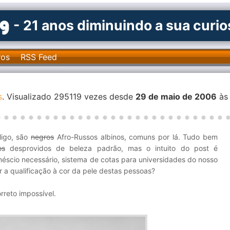
- 21 anos diminuindo a sua curi
ros
RSS Feed
s
. Visualizado 295119 vezes desde
29 de maio de 2006
às
iligo, são
negros
Afro-Russos albinos, comuns por lá. Tudo bem
os
desprovidos de beleza padrão, mas o intuito do post é
néscio necessário, sistema de cotas para universidades do nosso
r a qualificação à cor da pele destas pessoas?
orreto impossível.