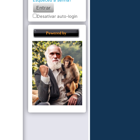
Esqueceu a senha?
Desativar auto-login
Powered by