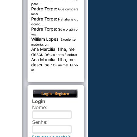
pelo...
Padre Torpe:
Que comparação
lasti...
Padre Torpe:
Hahahaha que
doido. ...
Padre Torpe:
Só é orgânico se
voc...
William Lopes:
Excelente
matéria. u...
Ana Marcilia, filha, me
desculpe.:
o serto é cobrar pel...
Ana Marcilia, filha, me
desculpe.:
Ou animal. Esponja
m...
Login
Registro
Login
Nome
:
Senha
: