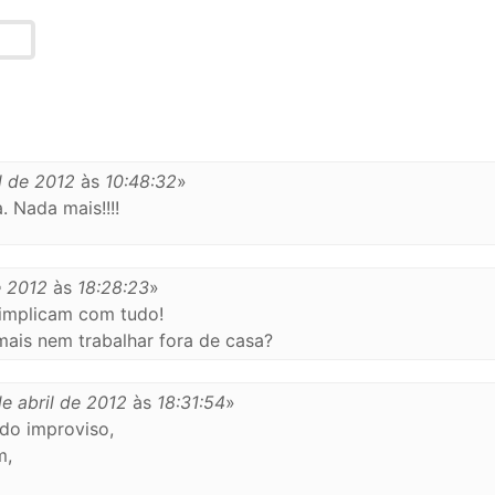
l de 2012
às
10:48:32
»
. Nada mais!!!!
e 2012
às
18:28:23
»
 implicam com tudo!
mais nem trabalhar fora de casa?
de abril de 2012
às
18:31:54
»
do improviso,
m,