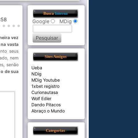
Busca
Interna
5:58
Google
MDig
meira vez
 na vasta
anto seus
Sites Amigos
vado, nem
es, senão
Ueba
 o de sua
NDig
MDig Youtube
1xbet registro
Curionautasa
Wolf Edler
Dando Pitacos
Abraço o Mundo
Categorias