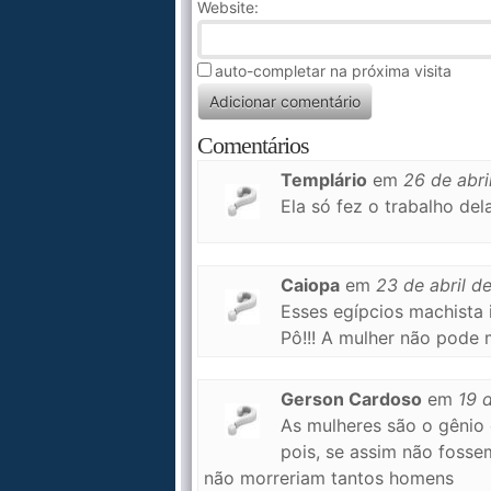
Website:
auto-completar na próxima visita
Comentários
Templário
em
26 de abri
Ela só fez o trabalho dela
Caiopa
em
23 de abril d
Esses egípcios machista
Pô!!! A mulher não pode 
Gerson Cardoso
em
19 
As mulheres são o gênio 
pois, se assim não fosse
não morreriam tantos homens