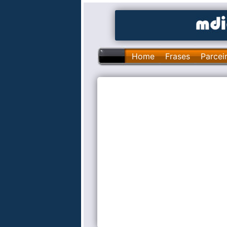
Home
Frases
Parcei