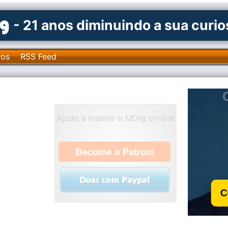
- 21 anos diminuindo a sua curi
ros
RSS Feed
Ajude a manter o MDig on-line
.