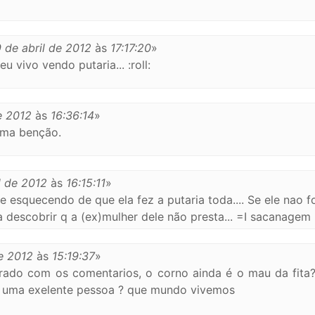
9 de abril de 2012
às
17:17:20
»
u vivo vendo putaria... :roll:
e 2012
às
16:36:14
»
uma benção.
l de 2012
às
16:15:11
»
 esquecendo de que ela fez a putaria toda.... Se ele nao f
 descobrir q a (ex)mulher dele não presta... =I sacanagem .
de 2012
às
15:19:37
»
irado com os comentarios, o corno ainda é o mau da fita
é uma exelente pessoa ? que mundo vivemos