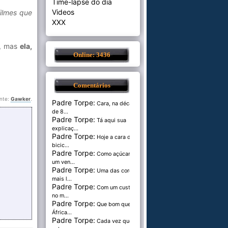
Time-lapse do dia
Videos
filmes que
XXX
s, mas
ela,
Online: 3436
Comentários
nte:
Gawker
.
Padre Torpe:
Cara, na década
de 8...
Padre Torpe:
Tá aqui sua
explicaç...
Padre Torpe:
Hoje a cara de
bicic...
Padre Torpe:
Como açúcar é
um ven...
Padre Torpe:
Uma das cores
mais l...
Padre Torpe:
Com um custo de
no m...
Padre Torpe:
Que bom que a
África...
Padre Torpe:
Cada vez que