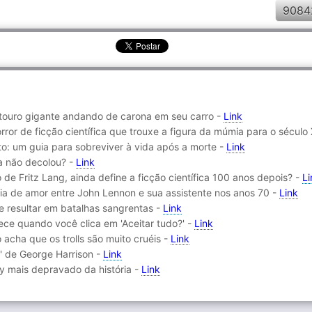
9084
 touro gigante andando de carona em seu carro -
Link
rror de ficção científica que trouxe a figura da múmia para o século
to: um guia para sobreviver à vida após a morte -
Link
a não decolou? -
Link
o de Fritz Lang, ainda define a ficção científica 100 anos depois? -
Li
ria de amor entre John Lennon e sua assistente nos anos 70 -
Link
de resultar em batalhas sangrentas -
Link
ece quando você clica em 'Aceitar tudo?' -
Link
 acha que os trolls são muito cruéis -
Link
' de George Harrison -
Link
oy mais depravado da história -
Link