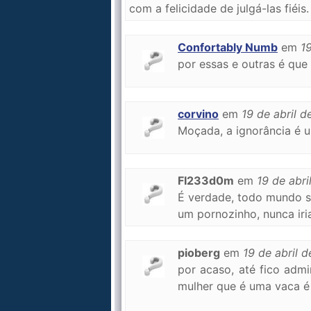
com a felicidade de julgá-las fiéis.
Confortably Numb
em
1
por essas e outras é que e
corvino
em
19 de abril d
Moçada, a ignorância é 
FI233d0m
em
19 de abri
É verdade, todo mundo se
um pornozinho, nunca iria
pioberg
em
19 de abril 
por acaso, até fico adm
mulher que é uma vaca 