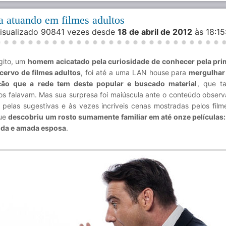
a atuando em filmes adultos
Visualizado 90841 vezes desde
18 de abril de 2012
às 18:1
gito, um
homem acicatado pela curiosidade de conhecer pela pri
cervo de filmes adultos
, foi até a uma LAN house para
mergulhar
ção que a rede tem deste popular e buscado material
, que t
os falavam. Mas sua surpresa foi maiúscula ante o conteúdo obser
 pelas sugestivas e às vezes incríveis cenas mostradas pelos film
ue
descobriu um rosto sumamente familiar em até onze películas:
ida e amada esposa
.