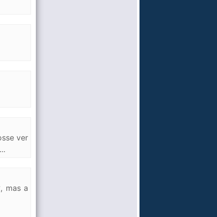
osse ver
..
?, mas a