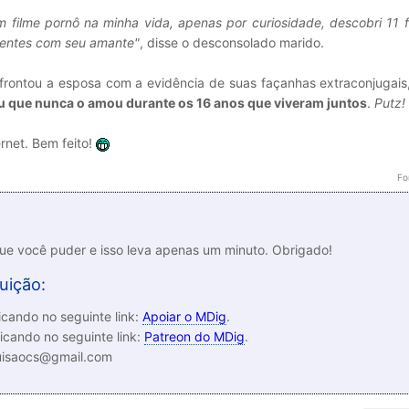
um filme pornô na minha vida, apenas por curiosidade, descobri 11 
centes com seu amante"
, disse o desconsolado marido.
nfrontou a esposa com a evidência de suas façanhas extraconjugai
u que nunca o amou durante os 16 anos que viveram juntos
.
Putz!
ernet. Bem feito!
Fo
que você puder e isso leva apenas um minuto. Obrigado!
uição:
cando no seguinte link:
Apoiar o MDig
.
icando no seguinte link:
Patreon do MDig
.
luisaocs@gmail.com