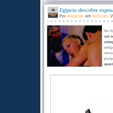
Egípcio descobre espos
18
abr
Por
Redacao
em
Notícias
. 
No E
um a
cole
amig
tanto
porq
quer