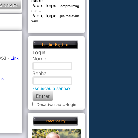
esbarro...
2 vezes
Padre Torpe:
Sempre imaginei
que ...
Padre Torpe:
Que maravilha de
wav...
Login
Registro
Login
 XXI -
Link
Nome
:
Senha
:
nk
Esqueceu a senha?
Desativar auto-login
Powered by