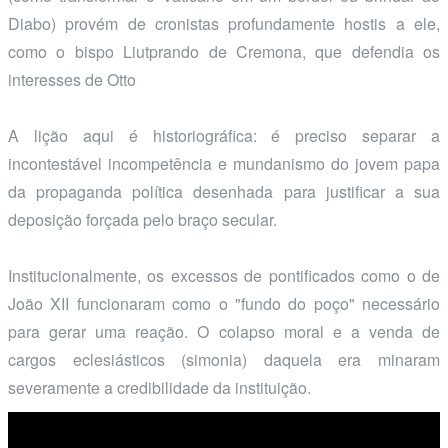
Diabo) provém de cronistas profundamente hostis a ele,
como o bispo Liutprando de Cremona, que defendia os
interesses de Otto
A lição aqui é historiográfica: é preciso separar a
incontestável incompetência e mundanismo do jovem papa
da propaganda política desenhada para justificar a sua
deposição forçada pelo braço secular.
Institucionalmente, os excessos de pontificados como o de
João XII funcionaram como o "fundo do poço" necessário
para gerar uma reação. O colapso moral e a venda de
cargos eclesiásticos (simonia) daquela era minaram
severamente a credibilidade da instituição.