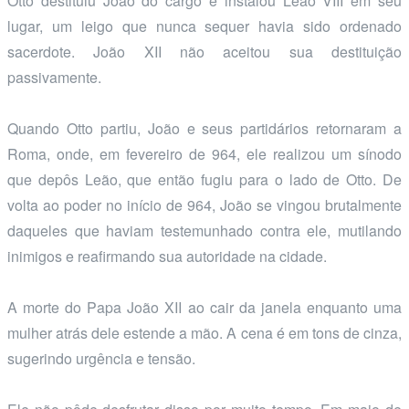
Otto destituiu João do cargo e instalou Leão VIII em seu
lugar, um leigo que nunca sequer havia sido ordenado
sacerdote. João XII não aceitou sua destituição
passivamente.
Quando Otto partiu, João e seus partidários retornaram a
Roma, onde, em fevereiro de 964, ele realizou um sínodo
que depôs Leão, que então fugiu para o lado de Otto. De
volta ao poder no início de 964, João se vingou brutalmente
daqueles que haviam testemunhado contra ele, mutilando
inimigos e reafirmando sua autoridade na cidade.
A morte do Papa João XII ao cair da janela enquanto uma
mulher atrás dele estende a mão. A cena é em tons de cinza,
sugerindo urgência e tensão.