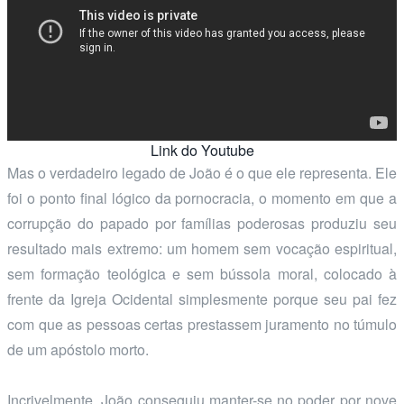
Link do Youtube
Mas o verdadeiro legado de João é o que ele representa. Ele
foi o ponto final lógico da pornocracia, o momento em que a
corrupção do papado por famílias poderosas produziu seu
resultado mais extremo: um homem sem vocação espiritual,
sem formação teológica e sem bússola moral, colocado à
frente da Igreja Ocidental simplesmente porque seu pai fez
com que as pessoas certas prestassem juramento no túmulo
de um apóstolo morto.
Incrivelmente, João conseguiu manter-se no poder por nove