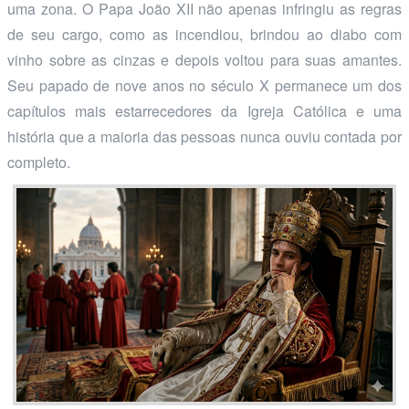
uma zona. O Papa João XII não apenas infringiu as regras
de seu cargo, como as incendiou, brindou ao diabo com
vinho sobre as cinzas e depois voltou para suas amantes.
Seu papado de nove anos no século X permanece um dos
capítulos mais estarrecedores da Igreja Católica e uma
história que a maioria das pessoas nunca ouviu contada por
completo.