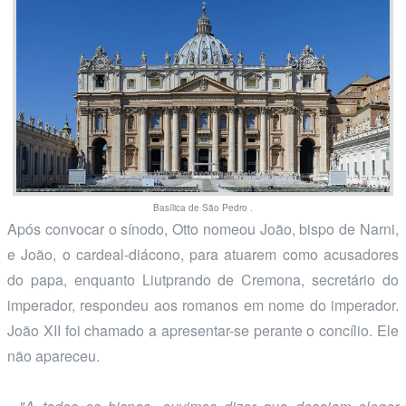
Basílica de São Pedro .
Após convocar o sínodo, Otto nomeou João, bispo de Narni,
e João, o cardeal-diácono, para atuarem como acusadores
do papa, enquanto Liutprando de Cremona, secretário do
imperador, respondeu aos romanos em nome do imperador.
João XII foi chamado a apresentar-se perante o concílio. Ele
não apareceu.