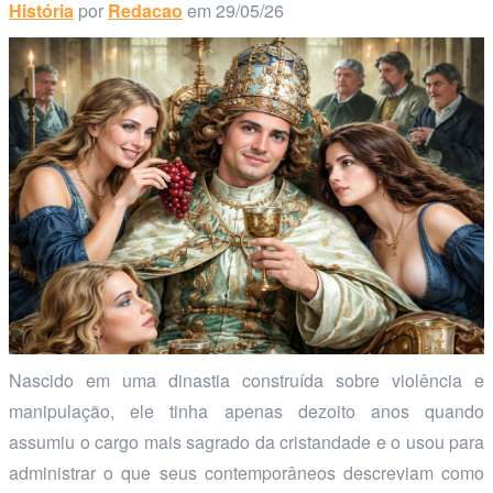
História
por
Redacao
em 29/05/26
Nascido em uma dinastia construída sobre violência e
manipulação, ele tinha apenas dezoito anos quando
assumiu o cargo mais sagrado da cristandade e o usou para
administrar o que seus contemporâneos descreviam como