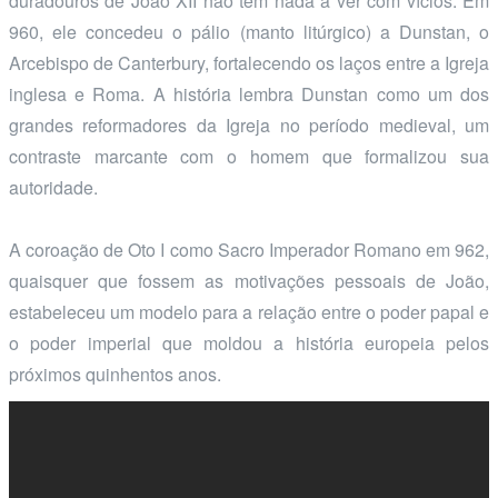
duradouros de João XII não tem nada a ver com vícios. Em
960, ele concedeu o pálio (manto litúrgico) a Dunstan, o
Arcebispo de Canterbury, fortalecendo os laços entre a Igreja
inglesa e Roma. A história lembra Dunstan como um dos
grandes reformadores da Igreja no período medieval, um
contraste marcante com o homem que formalizou sua
autoridade.
A coroação de Oto I como Sacro Imperador Romano em 962,
quaisquer que fossem as motivações pessoais de João,
estabeleceu um modelo para a relação entre o poder papal e
o poder imperial que moldou a história europeia pelos
próximos quinhentos anos.