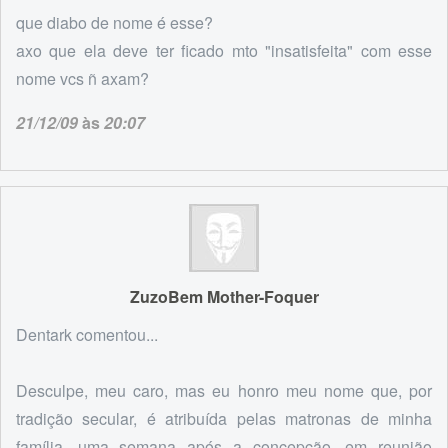
que diabo de nome é esse?
axo que ela deve ter ficado mto "insatisfeita" com esse
nome vcs ñ axam?
21/12/09
às
20:07
ZuzoBem Mother-Foquer
Dentark comentou...
Desculpe, meu caro, mas eu honro meu nome que, por
tradição secular, é atribuída pelas matronas de minha
família, uma semana após a concepção, em reunião