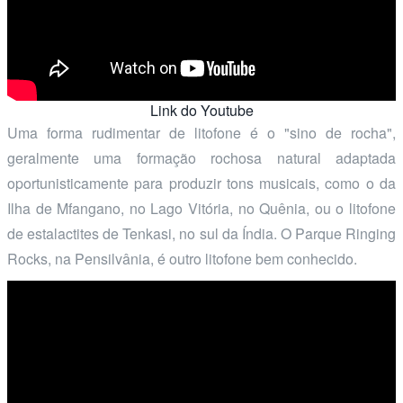
Link do Youtube
Uma forma rudimentar de litofone é o "sino de rocha",
geralmente uma formação rochosa natural adaptada
oportunisticamente para produzir tons musicais, como o da
Ilha de Mfangano, no Lago Vitória, no Quênia, ou o litofone
de estalactites de Tenkasi, no sul da Índia. O Parque Ringing
Rocks, na Pensilvânia, é outro litofone bem conhecido.