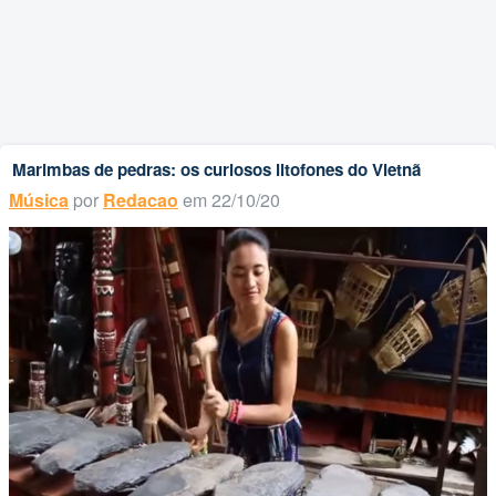
Marimbas de pedras: os curiosos litofones do Vietnã
Música
por
Redacao
em 22/10/20