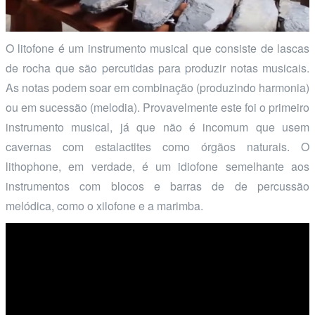
O litofone é um instrumento musical que consiste de lascas
de rocha que são percutidas para produzir notas musicais.
As notas podem soar em combinação (produzindo harmonia)
ou em sucessão (melodia). Provavelmente este foi o primeiro
instrumento musical, já que não é incomum que usem
cavernas com estalactites como órgãos naturais. O
lithophone, em verdade, é um idiofone semelhante aos
instrumentos com blocos e barras de de percussão
melódica, como o xilofone e a marimba.