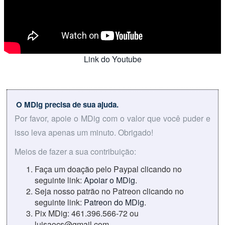
Link do Youtube
O MDig precisa de sua ajuda.
Por favor, apoie o MDig com o valor que você puder e
isso leva apenas um minuto. Obrigado!
Meios de fazer a sua contribuição:
Faça um doação pelo Paypal clicando no
seguinte link:
Apoiar o MDig
.
Seja nosso patrão no Patreon clicando no
seguinte link:
Patreon do MDig
.
Pix MDig: 461.396.566-72 ou
luisaocs@gmail.com