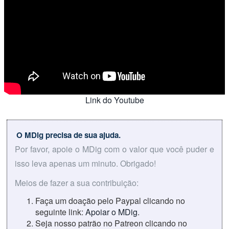
Link do Youtube
O MDig precisa de sua ajuda.
Por favor, apoie o MDig com o valor que você puder e
isso leva apenas um minuto. Obrigado!
Meios de fazer a sua contribuição:
Faça um doação pelo Paypal clicando no
seguinte link:
Apoiar o MDig
.
Seja nosso patrão no Patreon clicando no