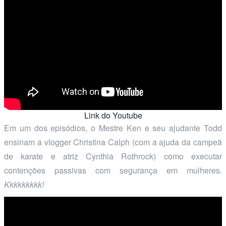
Link do Youtube
Em um dos episódios, o Mestre Ken e seu ajudante Todd
ensinam a vlogger Christina Calph (com a ajuda da campeã
de karate e atriz Cynthia Rothrock) como executar
contenções passivas com segurança em mulheres.
Kkkkkkkkk!