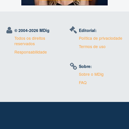
© 2004-
2026 MDig
Editorial:
Todos os direitos
Política de privaciodade
reservados
Termos de uso
Responsabilidade
Sobre:
Sobre o MDig
FAQ