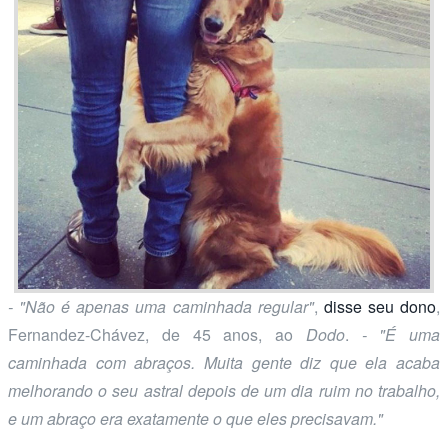
- "Não é apenas uma caminhada regular"
,
disse seu dono
,
Fernandez-Chávez, de 45 anos, ao
Dodo
.
- "É uma
caminhada com abraços. Muita gente diz que ela acaba
melhorando o seu astral depois de um dia ruim no trabalho,
e um abraço era exatamente o que eles precisavam."