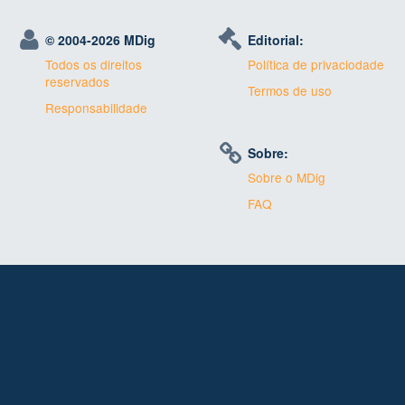
© 2004-
2026 MDig
Editorial:
Todos os direitos
Política de privaciodade
reservados
Termos de uso
Responsabilidade
Sobre:
Sobre o MDig
FAQ