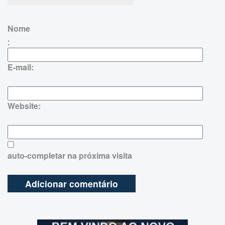
Nome
:
E-mail:
Website:
auto-completar na próxima visita