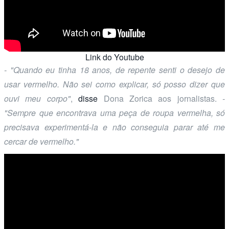
Link do Youtube
- "Quando eu tinha 18 anos, de repente senti o desejo de
usar vermelho. Não sei como explicar, só posso dizer que
ouvi meu corpo"
,
disse
Dona Zorica aos jornalistas.
-
"Sempre que encontrava uma peça de roupa vermelha, só
precisava experimentá-la e não conseguia parar até me
cercar de vermelho."