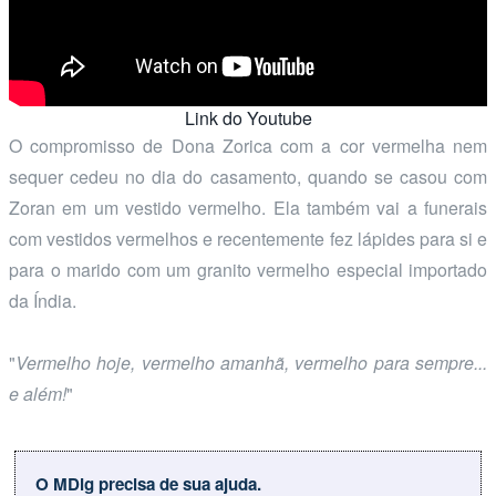
Link do Youtube
O compromisso de Dona Zorica com a cor vermelha nem
sequer cedeu no dia do casamento, quando se casou com
Zoran em um vestido vermelho. Ela também vai a funerais
com vestidos vermelhos e recentemente fez lápides para si e
para o marido com um granito vermelho especial importado
da Índia.
"
Vermelho hoje, vermelho amanhã, vermelho para sempre...
e além!
"
O MDig precisa de sua ajuda.