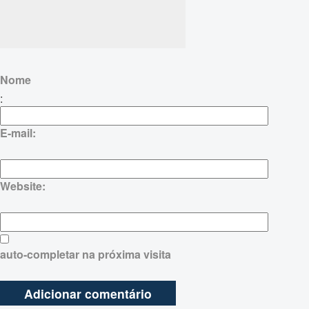
Nome
:
E-mail:
Website:
auto-completar na próxima visita