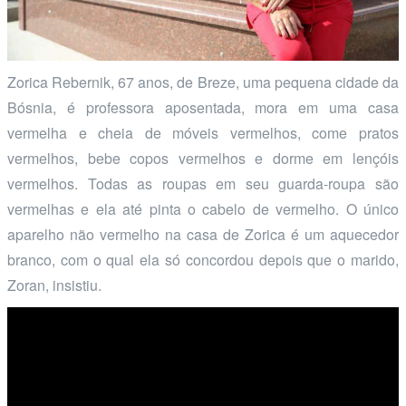
Zorica Rebernik, 67 anos, de Breze, uma pequena cidade da
Bósnia, é professora aposentada, mora em uma casa
vermelha e cheia de móveis vermelhos, come pratos
vermelhos, bebe copos vermelhos e dorme em lençóis
vermelhos. Todas as roupas em seu guarda-roupa são
vermelhas e ela até pinta o cabelo de vermelho. O único
aparelho não vermelho na casa de Zorica é um aquecedor
branco, com o qual ela só concordou depois que o marido,
Zoran, insistiu.