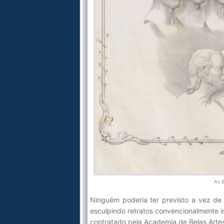
As 
Ninguém poderia ter previsto a vez de 
esculpindo retratos convencionalmente im
contratado pela Academia de Belas Artes