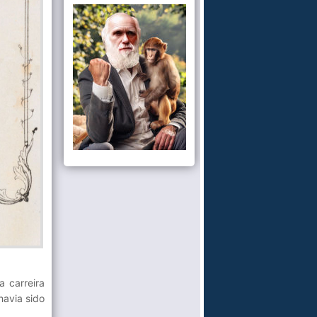
 carreira
havia sido