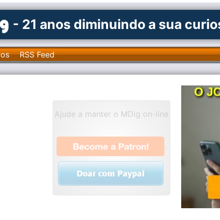
- 21 anos diminuindo a sua curi
ros
RSS Feed
Ajude a manter o MDig on-line
.