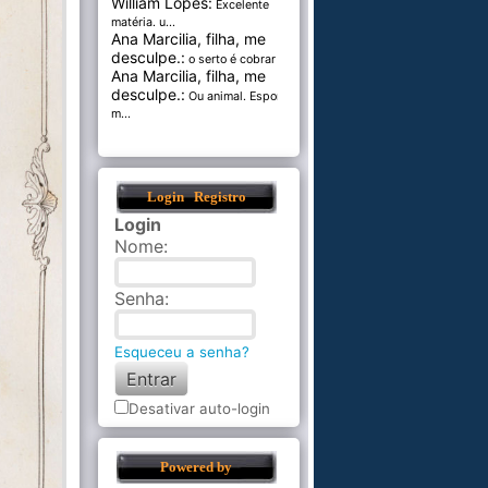
William Lopes:
Excelente
matéria. u...
Ana Marcilia, filha, me
desculpe.:
o serto é cobrar pel...
Ana Marcilia, filha, me
desculpe.:
Ou animal. Esponja
m...
Login
Registro
Login
Nome
:
Senha
:
Esqueceu a senha?
Desativar auto-login
Powered by