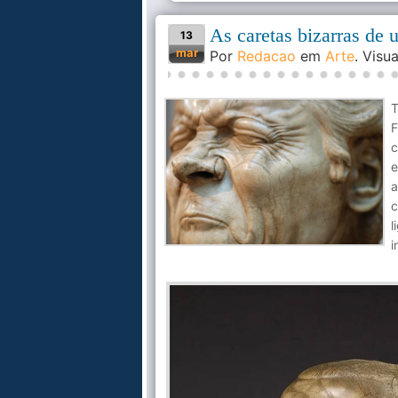
As caretas bizarras de 
13
mar
Por
Redacao
em
Arte
. Vis
T
F
c
e
a
c
i