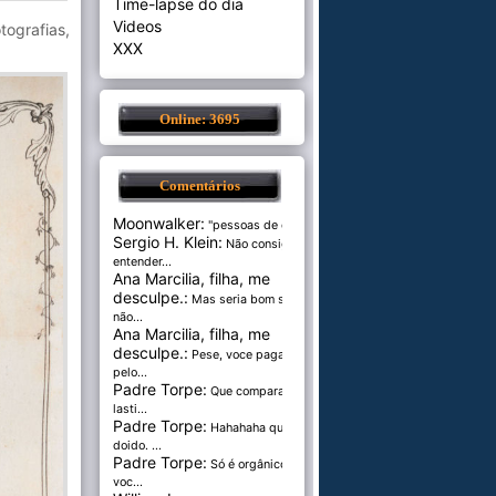
Time-lapse do dia
Videos
ografias,
XXX
Online: 3695
Comentários
Moonwalker:
"pessoas de cer...
Sergio H. Klein:
Não consigo
entender...
Ana Marcilia, filha, me
desculpe.:
Mas seria bom se
não...
Ana Marcilia, filha, me
desculpe.:
Pese, voce paga
pelo...
Padre Torpe:
Que comparação
lasti...
Padre Torpe:
Hahahaha que
doido. ...
Padre Torpe:
Só é orgânico se
voc...