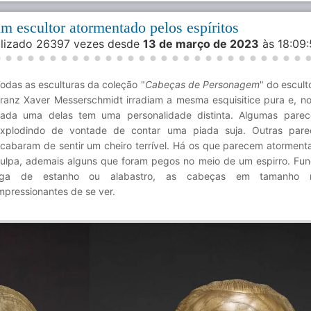
um escultor atormentado pelos espíritos
ualizado 26397 vezes desde
13 de março de 2023
às 18:09
odas as esculturas da coleção "
Cabeças de Personagem
" do escult
ranz Xaver Messerschmidt irradiam a mesma esquisitice pura e, no
ada uma delas tem uma personalidade distinta. Algumas parec
xplodindo de vontade de contar uma piada suja. Outras par
cabaram de sentir um cheiro terrível. Há os que parecem atorment
ulpa, ademais alguns que foram pegos no meio de um espirro. Fu
liga de estanho ou alabastro, as cabeças em tamanho r
mpressionantes de se ver.