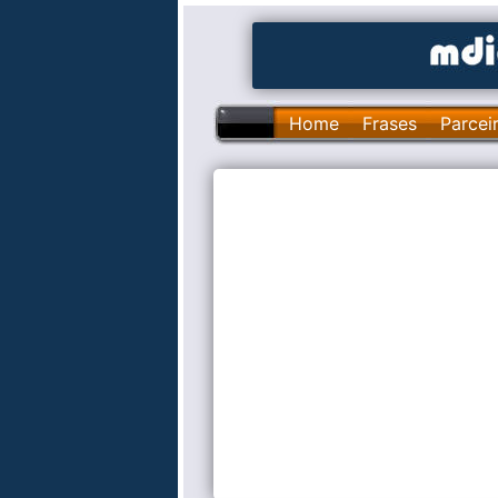
Home
Frases
Parcei