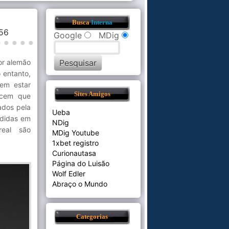
Busca
Interna
:56
Google
MDig
or alemão
 entanto,
em estar
Sites Amigos
ecem que
ados pela
Ueba
ndidas em
NDig
eal são
MDig Youtube
1xbet registro
Curionautasa
Página do Luisão
Wolf Edler
Abraço o Mundo
Categorias