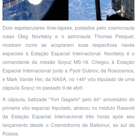
Dois espetaculares time-lapses, postados pelo cosmonauta
russo Oleg Novitskiy e o astronauta Thomas Pesquet,
mostram como se acoplaram suas respectivas naves
espaciais à Estação Espacial Internacional. Novitskiy é o
comandante da missão Soyuz MS-18. Chegou à Estação
Espacial Internacional junto a Pyotr Dubrov, da Roscosmos,
e Mark Vande Hei, da NASA, no 146º vôo tripulado de uma
cápsula Soyuz no passado 9 de abril.
A cápsula, batizada "Yuri Gagarin" pelo 60° aniversário do
primeiro vôo espacial tripulado, atracou no módulo Rassvet
da Estação Espacial Internacional três horas após seu
lançamento desde o Cosmódromo de Baikonur, ao sul da
Rússia.