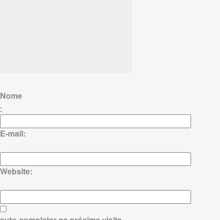
Nome
:
E-mail:
Website:
auto-completar na próxima visita