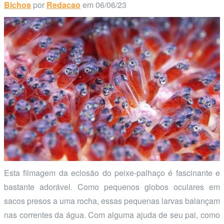
Bichos
por
Redacao
em 06/06/23
Esta filmagem da eclosão do peixe-palhaço é fascinante e
bastante adorável. Como pequenos globos oculares em
sacos presos a uma rocha, essas pequenas larvas balançam
nas correntes da água. Com alguma ajuda de seu pai, como