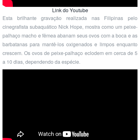
Link do Youtube
Esta brilhante gravação realizada nas Filipinas pelo
cinegrafista subaquático Nick Hope, mostra como um peixe-
palhaço macho e fêmea abanam seus ovos com a boca e as
barbatanas para mantê-los oxigenados e limpos enquanto
crescem. Os ovos de peixe-palhaço eclodem em cerca de 5
a 10 dias, dependendo da espécie.