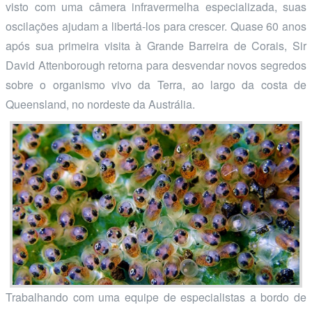
visto com uma câmera infravermelha especializada, suas
oscilações ajudam a libertá-los para crescer. Quase 60 anos
após sua primeira visita à Grande Barreira de Corais, Sir
David Attenborough retorna para desvendar novos segredos
sobre o organismo vivo da Terra, ao largo da costa de
Queensland, no nordeste da Austrália.
Trabalhando com uma equipe de especialistas a bordo de