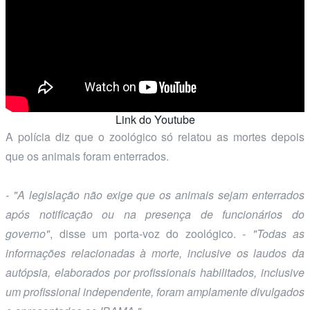
Link do Youtube
A polícia diz que o zoológico só relatou as mortes depois
que os animais foram enterrados.
- "A legislação não exige que os animais sejam enterrados
após notificação ou na presença de funcionários do
governo"
, disse um porta-voz do zoológico.
- "Todas as
informações relacionadas à morte, inclusive os laudos da
autópsia, elaborados por profissionais habilitados, inclusive
um profissional independente, foram amplamente divulgados