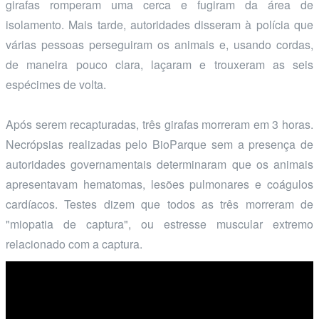
girafas romperam uma cerca e fugiram da área de
isolamento. Mais tarde, autoridades disseram à polícia que
várias pessoas perseguiram os animais e, usando cordas,
de maneira pouco clara, laçaram e trouxeram as seis
espécimes de volta.
Após serem recapturadas, três girafas morreram em 3 horas.
Necrópsias realizadas pelo BioParque sem a presença de
autoridades governamentais determinaram que os animais
apresentavam hematomas, lesões pulmonares e coágulos
cardíacos. Testes dizem que todos as três morreram de
"miopatia de captura", ou estresse muscular extremo
relacionado com a captura.