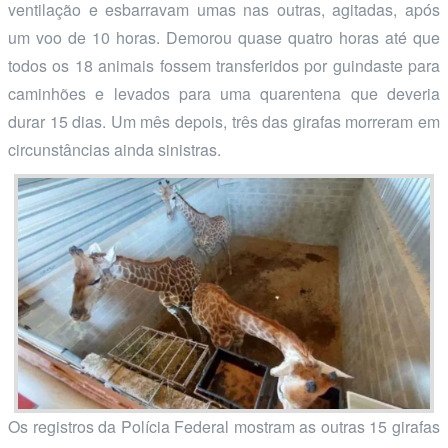
ventilação e esbarravam umas nas outras, agitadas, após
um voo de 10 horas. Demorou quase quatro horas até que
todos os 18 animais fossem transferidos por guindaste para
caminhões e levados para uma quarentena que deveria
durar 15 dias. Um mês depois, três das girafas morreram em
circunstâncias ainda sinistras.
Os registros da Polícia Federal mostram as outras 15 girafas