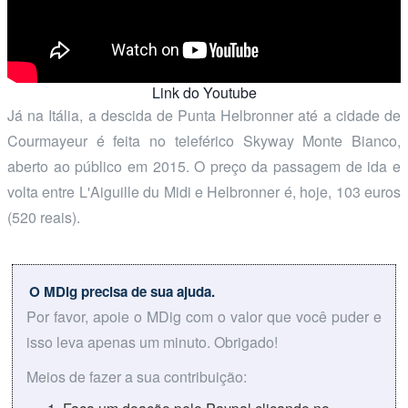
Link do Youtube
Já na Itália, a descida de Punta Helbronner até a cidade de
Courmayeur é feita no teleférico Skyway Monte Bianco,
aberto ao público em 2015. O preço da passagem de ida e
volta entre L'Aiguille du Midi e Helbronner é, hoje, 103 euros
(520 reais).
O MDig precisa de sua ajuda.
Por favor, apoie o MDig com o valor que você puder e
isso leva apenas um minuto. Obrigado!
Meios de fazer a sua contribuição: