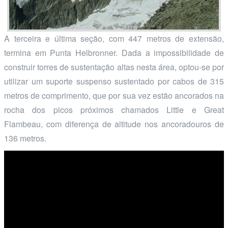
A terceira e última seção, com 447 metros de extensão,
termina em Punta Helbronner. Dada a impossibilidade de
construir torres de sustentação altas nesta área, optou-se por
utilizar um suporte suspenso sustentado por cabos de 315
metros de comprimento, que por sua vez estão ancorados na
rocha dos picos próximos chamados Little e Great
Flambeau, com diferença de altitude nos ancoradouros de
136 metros.