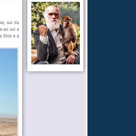
ia, sul da
e ao sul a
 Síria e a