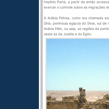
Império Parta, a partir de então acresc
exercer o controle sobre as migrações 
A Arábia Pétrea, como era chamada essa 
Síria, península egípcia do Sinai, sul de
Arábia Félix, ou seja, as regiões da pení
oeste as da Judéia e do Egito.