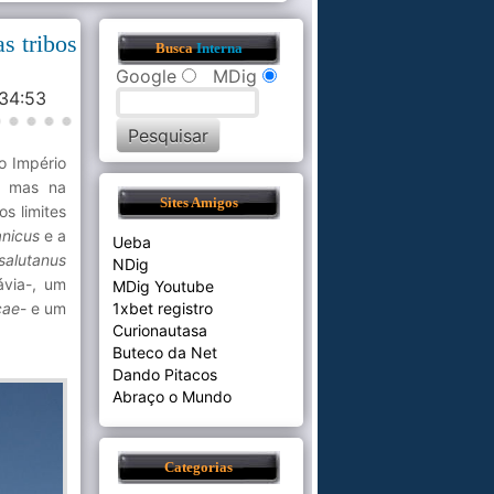
s tribos
Busca
Interna
Google
MDig
:34:53
o Império
, mas na
Sites Amigos
os limites
nicus
e a
Ueba
salutanus
NDig
via-, um
MDig Youtube
cae
- e um
1xbet registro
Curionautasa
Buteco da Net
Dando Pitacos
Abraço o Mundo
Categorias