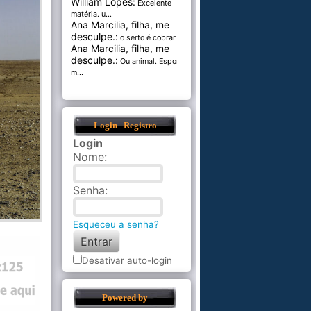
William Lopes:
Excelente
matéria. u...
Ana Marcilia, filha, me
desculpe.:
o serto é cobrar pel...
Ana Marcilia, filha, me
desculpe.:
Ou animal. Esponja
m...
Login
Registro
Login
Nome
:
Senha
:
Esqueceu a senha?
Desativar auto-login
Powered by