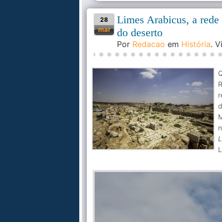
Limes Arabicus, a rede d
28
mar
do deserto
Por
Redacao
em
História
. 
R
r
d
M
L
L