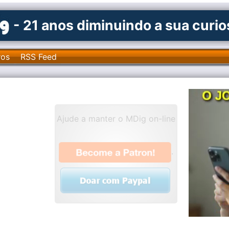
- 21 anos diminuindo a sua curi
ros
RSS Feed
Ajude a manter o MDig on-line
.