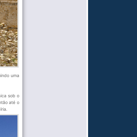
guindo uma
aica sob o
ntão até o
ria.