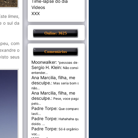
Time-lapse do dia
Videos
XXX
Este
limes
,
e o sul da
Online: 3625
mpeu, com
lexandre o
Comentários
visto seus
Moonwalker:
"pessoas de cer...
Sergio H. Klein:
Não consigo
entender...
Ana Marcilia, filha, me
desculpe.:
Mas seria bom se
não...
Ana Marcilia, filha, me
desculpe.:
Pese, voce paga
pelo...
Padre Torpe:
Que comparação
lasti...
Padre Torpe:
Hahahaha que
doido. ...
Padre Torpe:
Só é orgânico se
voc...