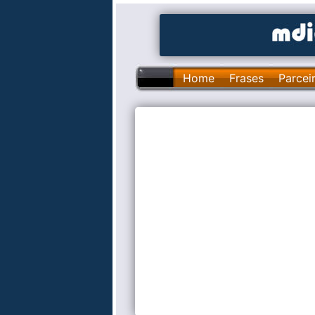
Home
Frases
Parcei