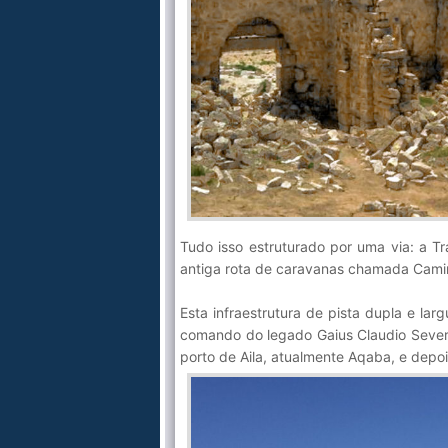
Tudo isso estruturado por uma via: a T
antiga rota de caravanas chamada Cami
Esta infraestrutura de pista dupla e lar
comando do legado Gaius Claudio Severo 
porto de Aila, atualmente Aqaba, e depois,