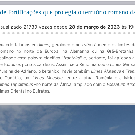
e fortificações que protegia o território romano da
Visualizado 21739 vezes desde
28 de março de 2023
às 19
Quando falamos em
limes
, geralmente nos vêm à mente os limites d
omano no norte da Europa, na Alemanha ou na Grã-Bretanha
ealidade essa palavra significa "
fronteira
" e, portanto, foi aplicada a
e todos os pontos cardeais. Assim, se o Reno marcou o
Limes Germa
uralha de Adriano, o britânico, havia também
Limes Alutanus
e
Tran
no Danúbio, um
Limes Moesiae
-entre a atual Romênia e a Moldá
imes Tripolitanus
-no norte da África, ampliado com o
Fossatum Afri
imes Oriental no Eufrates.