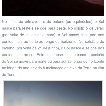
No início da primavera e do outono (os equinócios), o Sol
nasce para leste e se põe para oeste. No solstício de verão
(por volta de 21 de dezembro), o Sol nasce e se põe nos
pontos mais ao norte ao longo do horizonte. No solstício de
inverno (por volta de 21 de junho), o Sol nasce e se põe nos
pontos mais ao sul. Este time-lapse mostra como a posição
do Sol se move para norte ou para sul ao longo do horizonte
ao longo do ano devido à inclinação do eixo da Terra na ilha
de Tenerife.