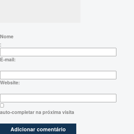
Nome
:
E-mail:
Website:
auto-completar na próxima visita