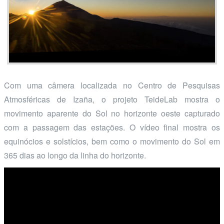
Com uma câmera localizada no Centro de Pesquisas
Atmosféricas de Izaña, o projeto TeideLab mostra o
movimento aparente do Sol no horizonte oeste capturado
com a passagem das estações. O vídeo final mostra os
equinócios e solstícios, bem como o movimento do Sol em
365 dias ao longo da linha do horizonte.