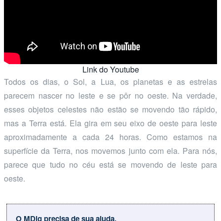
Link do Youtube
Todos os dias, o Sol, a Lua, os planetas e as estrelas
parecem nascer no leste e se pôr no oeste. Na verdade,
esses objetos celestes não estão se movendo tão rápido,
mas a Terra está. Ela gira em seu eixo de oeste para leste
aproximadamente a cada 24 horas. Como estamos na
superfície da Terra, nos movemos junto com ela. Para nós,
parece que tudo no céu está se movendo de leste para
oeste.
O MDig precisa de sua ajuda.