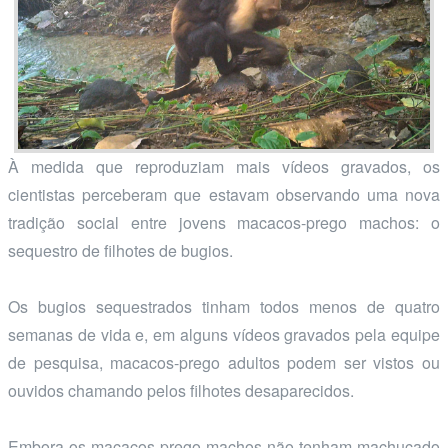
À medida que reproduziam mais vídeos gravados, os
cientistas perceberam que estavam observando uma nova
tradição social entre jovens macacos-prego machos: o
sequestro de filhotes de bugios.
Os bugios sequestrados tinham todos menos de quatro
semanas de vida e, em alguns vídeos gravados pela equipe
de pesquisa, macacos-prego adultos podem ser vistos ou
ouvidos chamando pelos filhotes desaparecidos.
Embora os macacos-prego machos não tenham machucado