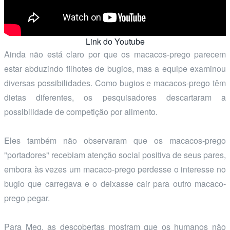
Link do Youtube
Ainda não está claro por que os macacos-prego parecem
estar abduzindo filhotes de bugios, mas a equipe examinou
diversas possibilidades. Como bugios e macacos-prego têm
dietas diferentes, os pesquisadores descartaram a
possibilidade de competição por alimento.
Eles também não observaram que os macacos-prego
"portadores" recebiam atenção social positiva de seus pares,
embora às vezes um macaco-prego perdesse o interesse no
bugio que carregava e o deixasse cair para outro macaco-
prego pegar.
Para Meg, as descobertas mostram que os humanos não