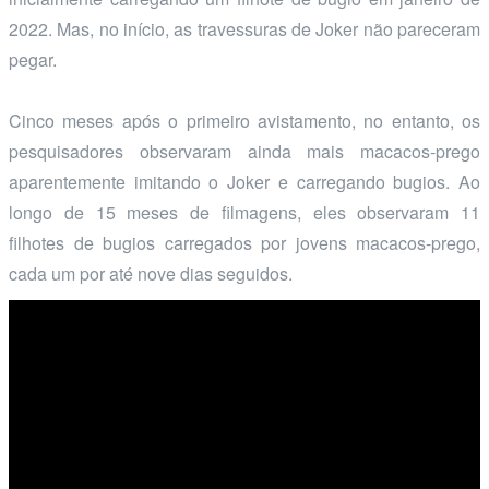
2022. Mas, no início, as travessuras de Joker não pareceram
pegar.
Cinco meses após o primeiro avistamento, no entanto, os
pesquisadores observaram ainda mais macacos-prego
aparentemente imitando o Joker e carregando bugios. Ao
longo de 15 meses de filmagens, eles observaram 11
filhotes de bugios carregados por jovens macacos-prego,
cada um por até nove dias seguidos.