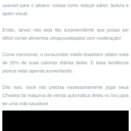
usavam para o tabaco: coisas como realçar sabor, textura e
apelo visual.
Então, talvez não seja tão surpreendente que possa ser
difícil comer alimentos ultraprocessados com moderação!
Como mencionei, o consumidor médio brasileiro obtém mais
de 20% de suas calorias diárias deles. E essa tendência
parece estar apenas aumentando.
Dito isso, você não precisa necessariamente jogar seus
Cheetos da máquina de venda automática direto no lixo para
ter uma vida saudável.