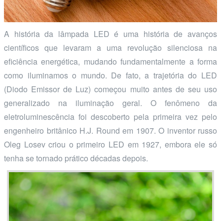
A história da lâmpada LED é uma história de avanços
científicos que levaram a uma revolução silenciosa na
eficiência energética, mudando fundamentalmente a forma
como iluminamos o mundo. De fato, a trajetória do LED
(Diodo Emissor de Luz) começou muito antes de seu uso
generalizado na iluminação geral. O fenômeno da
eletroluminescência foi descoberto pela primeira vez pelo
engenheiro britânico H.J. Round em 1907. O inventor russo
Oleg Losev criou o primeiro LED em 1927, embora ele só
tenha se tornado prático décadas depois.