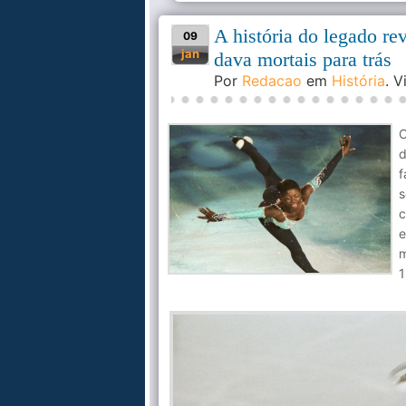
A história do legado re
09
jan
dava mortais para trás
Por
Redacao
em
História
. 
O
d
f
s
c
e
m
1