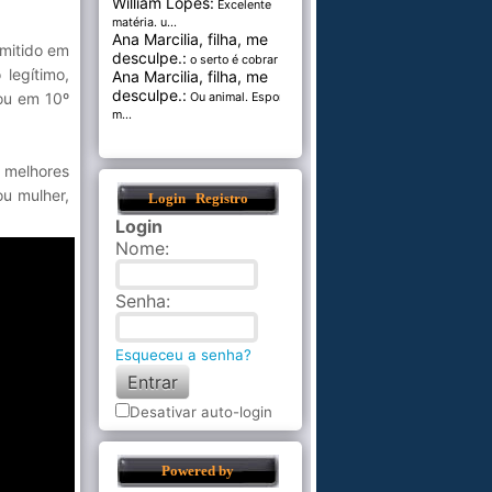
William Lopes:
Excelente
matéria. u...
Ana Marcilia, filha, me
rmitido em
desculpe.:
o serto é cobrar pel...
legítimo,
Ana Marcilia, filha, me
desculpe.:
nou em 10º
Ou animal. Esponja
m...
 melhores
ou mulher,
Login
Registro
Login
Nome
:
Senha
:
Esqueceu a senha?
Desativar auto-login
Powered by