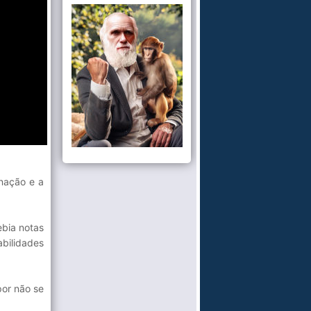
nação e a
ebia notas
bilidades
por não se