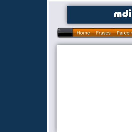
Home
Frases
Parcei