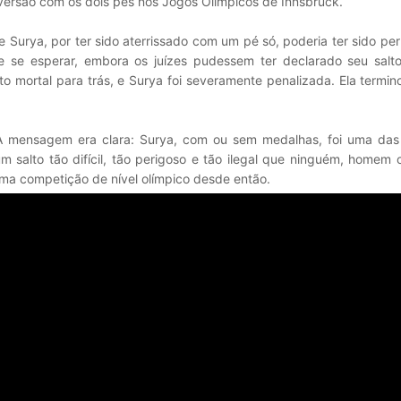
ersão com os dois pés nos Jogos Olímpicos de Innsbruck.
e Surya, por ter sido aterrissado com um pé só, poderia ter sido pe
se esperar, embora os juízes pudessem ter declarado seu salto 
to mortal para trás, e Surya foi severamente penalizada. Ela termi
 A mensagem era clara: Surya, com ou sem medalhas, foi uma das
 salto tão difícil, tão perigoso e tão ilegal que ninguém, homem 
ma competição de nível olímpico desde então.