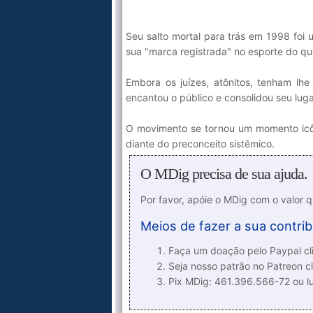
Seu salto mortal para trás em 1998 foi 
sua "marca registrada" no esporte do que
Embora os juízes, atônitos, tenham lhe
encantou o público e consolidou seu lugar
O movimento se tornou um momento icôni
diante do preconceito sistêmico.
O MDig precisa de sua ajuda.
Por favor, apóie o MDig com o valor 
Meios de fazer a sua contrib
Faça um doação pelo Paypal cli
Seja nosso patrão no Patreon cl
Pix MDig: 461.396.566-72 ou 