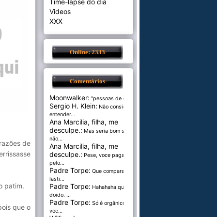
Time-lapse do dia
Videos
XXX
Online: 2333
Comentários
Moonwalker:
"pessoas de cer...
Sergio H. Klein:
Não consigo
entender...
Ana Marcilia, filha, me
desculpe.:
Mas seria bom se
não...
 razões de
Ana Marcilia, filha, me
rrissasse
desculpe.:
Pese, voce paga
pelo...
Padre Torpe:
Que comparação
lasti...
o patim.
Padre Torpe:
Hahahaha que
doido. ...
Padre Torpe:
Só é orgânico se
pois que o
voc...