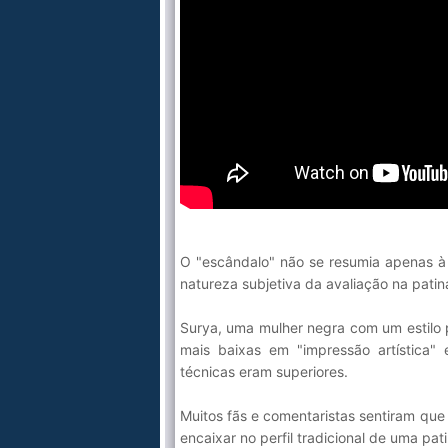
O "escândalo" não se resumia apenas à 
natureza subjetiva da avaliação na patina
Surya, uma mulher negra com um estilo 
mais baixas em "impressão artística
técnicas eram superiores.
Muitos fãs e comentaristas sentiram que
encaixar no perfil tradicional de uma pati