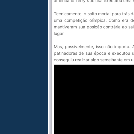
americano Terry Kubicka executou uma v
Tecnicamente, o salto mortal para trás d
uma competição olímpica. Como era de 
mantiveram sua posição contrária ao sal
lugar.
Mas, possivelmente, isso não importa.
patinadoras de sua época e executou um
conseguiu realizar algo semelhante em u