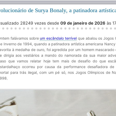
volucionário de Surya Bonaly, a patinadora artístic
Visualizado 28249 vezes desde
09 de janeiro de 2026
às 1
ntem falávamos sobre
um escândalo terrível
que abalou os Jogos 
e Inverno de 1994, quando a patinadora artística americana Nancy 
avorita à medalha de ouro, foi agredida por um homem mascarado
e dirigia aos vestiários a mando do namorada da sua maior adve
aso que vamos relatar hoje tem mais de desafio do que escâ
stardalhaço ocorreu por causa da performance desafiadora de
ortal para trás ilegal, com um pé só, nos Jogos Olímpicos de 
998.