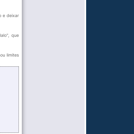
o e deixar
alo", que
ou limites