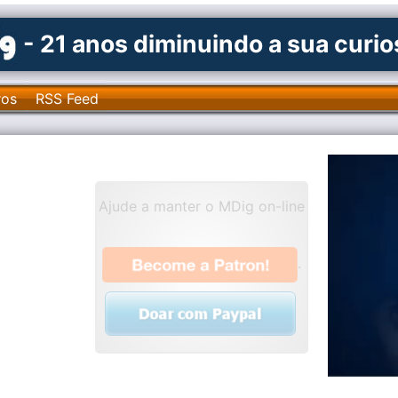
- 21 anos diminuindo a sua curi
ros
RSS Feed
Ajude a manter o MDig on-line
.