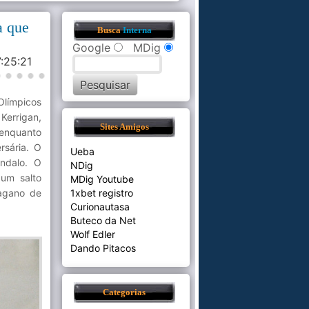
a que
Busca
Interna
Google
MDig
7:25:21
Olímpicos
Kerrigan,
Sites Amigos
 enquanto
rsária. O
Ueba
ndalo. O
NDig
 um salto
MDig Youtube
Nagano de
1xbet registro
Curionautasa
Buteco da Net
Wolf Edler
Dando Pitacos
Categorias