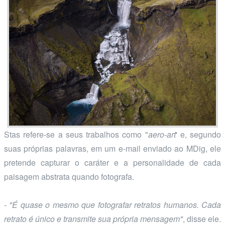
Stas refere-se a seus trabalhos como "
aero-art
' e, segundo
suas próprias palavras, em um e-mail enviado ao MDig, ele
pretende capturar o caráter e a personalidade de cada
paisagem abstrata quando fotografa.
- "É quase o mesmo que fotografar retratos humanos. Cada
retrato é único e transmite sua própria mensagem"
, disse ele.