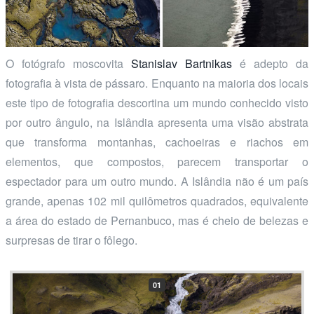
O fotógrafo moscovita
Stanislav Bartnikas
é adepto da
fotografia à vista de pássaro. Enquanto na maioria dos locais
este tipo de fotografia descortina um mundo conhecido visto
por outro ângulo, na Islândia apresenta uma visão abstrata
que transforma montanhas, cachoeiras e riachos em
elementos, que compostos, parecem transportar o
espectador para um outro mundo. A Islândia não é um país
grande, apenas 102 mil quilômetros quadrados, equivalente
a área do estado de Pernanbuco, mas é cheio de belezas e
surpresas de tirar o fôlego.
01