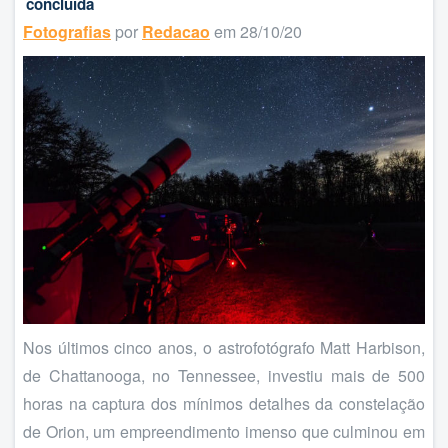
concluída
Fotografias
por
Redacao
em 28/10/20
Nos últimos cinco anos, o astrofotógrafo Matt Harbison,
de Chattanooga, no Tennessee, investiu mais de 500
horas na captura dos mínimos detalhes da constelação
de Orion, um empreendimento imenso que culminou em