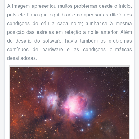
A imagem apresentou muitos problemas desde o início,
pois ele tinha que equilibrar e compensar as diferentes
condições do céu a cada noite; alinhar-se à mesma
posição das estrelas em relação a noite anterior. Além
do desafio do software, havia também os problemas
contínuos de hardware e as condições climáticas
desafiadoras.