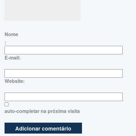
Nome
:
E-mail:
Website:
auto-completar na próxima visita