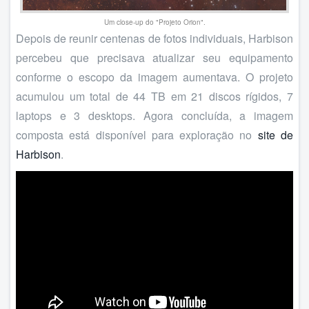
Um close-up do "Projeto Orion".
Depois de reunir centenas de fotos individuais, Harbison
percebeu que precisava atualizar seu equipamento
conforme o escopo da imagem aumentava. O projeto
acumulou um total de 44 TB em 21 discos rígidos, 7
laptops e 3 desktops. Agora concluída, a imagem
composta está disponível para exploração no
site de
Harbison
.