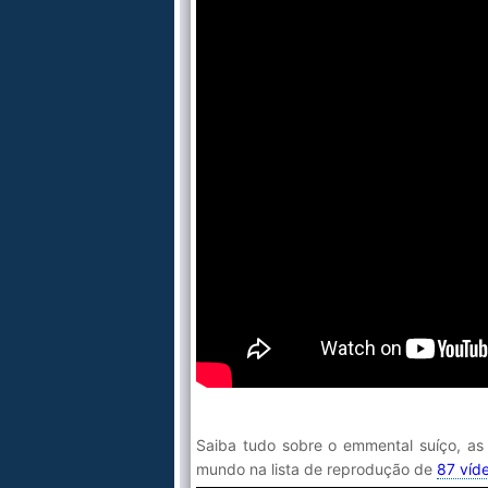
Saiba tudo sobre o emmental suíço, as 
mundo na lista de reprodução de
87 víd