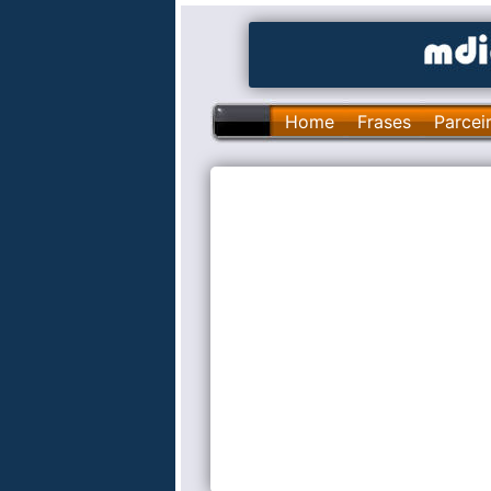
Home
Frases
Parcei