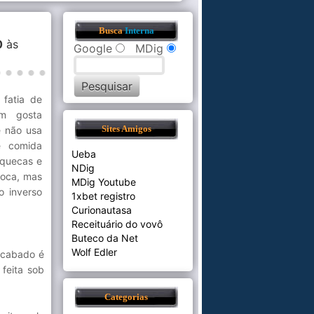
Busca
Interna
0
às
Google
MDig
fatia de
m gosta
e não usa
Sites Amigos
e comida
Ueba
nquecas e
NDig
boca, mas
MDig Youtube
o inverso
1xbet registro
Curionautasa
Receituário do vovô
Buteco da Net
Wolf Edler
acabado é
feita sob
Categorias