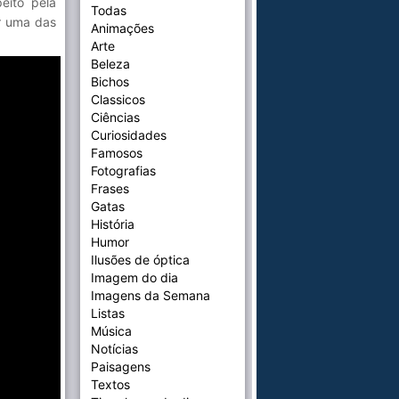
peito pela
Todas
r uma das
Animações
Arte
Beleza
Bichos
Classicos
Ciências
Curiosidades
Famosos
Fotografias
Frases
Gatas
História
Humor
Ilusões de óptica
Imagem do dia
Imagens da Semana
Listas
Música
Notícias
Paisagens
Textos