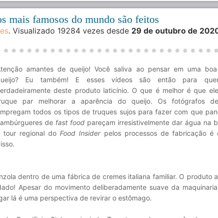
s mais famosos do mundo são feitos
des
. Visualizado 19284 vezes desde
29 de outubro de 202
tenção amantes de queijo! Você saliva ao pensar em uma boa 
queijo? Eu também! E esses vídeos são então para que
erdadeiramente deste produto laticínio. O que é melhor é que el
ruque par melhorar a aparência do queijo. Os fotógrafos d
mpregam todos os tipos de truques sujos para fazer com que pa
hambúrgueres de
fast food
pareçam irresistivelmente dar água na 
 tour regional do
Food Insider
pelos processos de fabricação é 
isso.
la dentro de uma fábrica de cremes italiana familiar. O produto 
dado! Apesar do movimento deliberadamente suave da maquinaria 
ar lá é uma perspectiva de revirar o estômago.