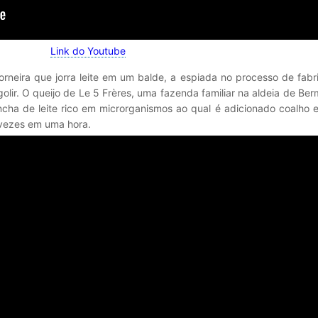
Link do Youtube
neira que jorra leite em um balde, a espiada no processo de fabr
ir. O queijo de Le 5 Frères, uma fazenda familiar na aldeia de Berm
cha de leite rico em microrganismos ao qual é adicionado coalho 
 vezes em uma hora.