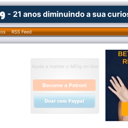
- 21 anos diminuindo a sua curi
ros
RSS Feed
Ajude a manter o MDig on-line
.