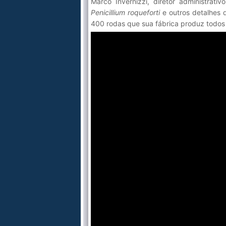
Marco Invernizzi, diretor administrati
Penicillium roqueforti
e outros detalhes 
400 rodas que sua fábrica produz todos 