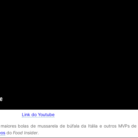
Link do Youtube
maiores bolas de mussarela de búfala da Itália e outros MVPs de 
eos
do
Food Insider
.