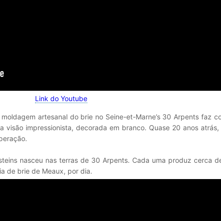
Link do Youtube
e moldagem artesanal do brie no Seine-et-Marne’s 30 Arpents faz 
 visão impressionista, decorada em branco. Quase 20 anos atrás,
peração.
teins nasceu nas terras de 30 Arpents. Cada uma produz cerca de 
ia de brie de Meaux, por dia.