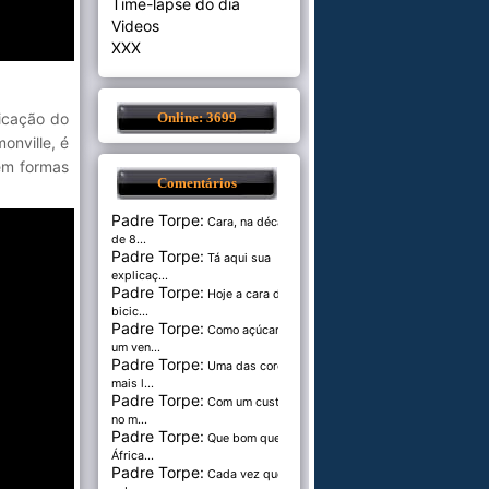
Time-lapse do dia
Videos
XXX
icação do
Online: 3699
onville, é
em formas
Comentários
Padre Torpe:
Cara, na década
de 8...
Padre Torpe:
Tá aqui sua
explicaç...
Padre Torpe:
Hoje a cara de
bicic...
Padre Torpe:
Como açúcar é
um ven...
Padre Torpe:
Uma das cores
mais l...
Padre Torpe:
Com um custo de
no m...
Padre Torpe:
Que bom que a
África...
Padre Torpe:
Cada vez que