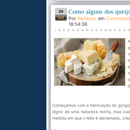
Como alguns dos queijo
29
out
Por
Redacao
em
Curiosida
18:54:36
A
v
t
e
o
d
Começamos com a fabricação do gorgonzo
digno de uma natureza morta, mas cui
medida em que o leite é derramado, cheg