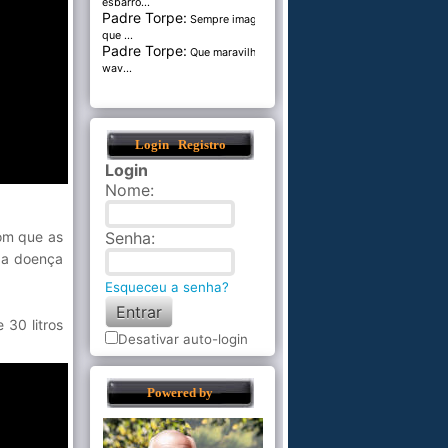
esbarro...
Padre Torpe:
Sempre imaginei
que ...
Padre Torpe:
Que maravilha de
wav...
Login
Registro
Login
Nome
:
com que as
Senha
:
 a doença
Esqueceu a senha?
30 litros
Desativar auto-login
Powered by