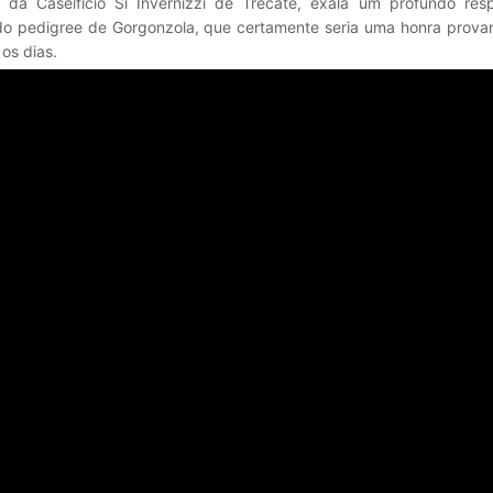
vo da Caseificio Si Invernizzi de Trecate, exala um profundo res
do pedigree de Gorgonzola, que certamente seria uma honra prova
os dias.