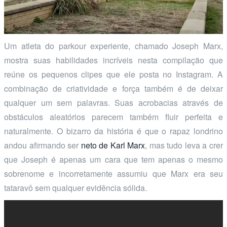
Um atleta do parkour experiente, chamado Joseph Marx,
mostra suas habilidades incríveis nesta compilação que
reúne os pequenos clipes que ele posta no Instagram. A
combinação de criatividade e força também é de deixar
qualquer um sem palavras. Suas acrobacias através de
obstáculos aleatórios parecem também fluir perfeita e
naturalmente. O bizarro da história é que o rapaz londrino
andou afirmando ser
neto de Karl Marx
, mas tudo leva a crer
que Joseph é apenas um cara que tem apenas o mesmo
sobrenome e incorretamente assumiu que Marx era seu
tataravô sem qualquer evidência sólida.