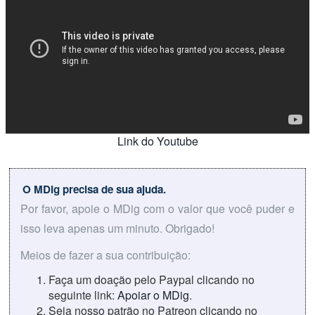
Link do Youtube
O MDig precisa de sua ajuda.
Por favor, apoie o MDig com o valor que você puder e
isso leva apenas um minuto. Obrigado!
Meios de fazer a sua contribuição:
Faça um doação pelo Paypal clicando no
seguinte link:
Apoiar o MDig
.
Seja nosso patrão no Patreon clicando no